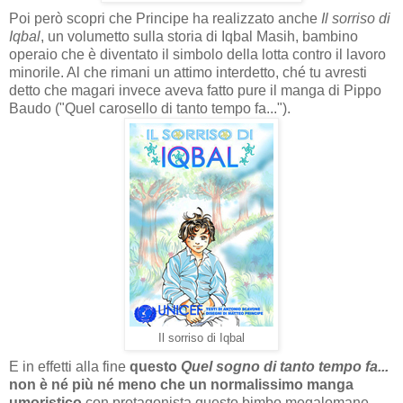
Poi però scopri che Principe ha realizzato anche
Il sorriso di
Iqbal
, un volumetto sulla storia di Iqbal Masih, bambino
operaio che è diventato il simbolo della lotta contro il lavoro
minorile. Al che rimani un attimo interdetto, ché tu avresti
detto che magari invece aveva fatto pure il manga di Pippo
Baudo ("Quel carosello di tanto tempo fa...").
Il sorriso di Iqbal
E in effetti alla fine
questo
Quel sogno di tanto tempo fa...
non è né più né meno che un normalissimo manga
umoristico
con protagonista questo bimbo megalomane