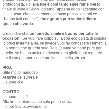
protagonista. Poi alla fine
è così tanto sulle righe
(verso il
finale si vede il Silvio "odierno" appena dopo l'attentato con
la statuetta, che col cerottone al naso pensa "ohi ohi ce
l'hanno tutti con me")
che ognuno può vederci dietro
quello che vuole
.
C'è da dire che
un fumetto simile è buono per tutte le
occasioni
. Se vuoi fare colpo sulla tipa ecologista di sinistra
lo bruci insieme a lei, se invece vuoi far conoscere i fumetti a
tua nonna che guarda solo Rete Quattro va bene pure per
quello, se hai un amico berlusconiano glielo puoi regalare
per il compleanno come prezioso cimelio, etc etc.
PRO:
Stile molto mangoso
Al limite del surreale
L'autore ci è...
CONTRO:
...oppure ci fa?
Alla fine è interessante solo per lo stile...
...e per Silvio, ovviamente