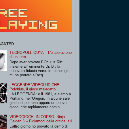
WANTED
TECNOPOLI: OUYA -- L'elaborazione
di un lutto
Dopo aver provato l' Oculus Rift
insieme all' eminente Dr. B , la
rinnovata fiducia verso le tecnologie
mi ha portato all'acq...
LEGGENDE VIDEOLUDICHE:
Polybius, il gioco maledetto
LA LEGGENDA: è il 1981, e siamo a
Portland, nell'Oregon. In alcune sale
giochi di periferia appare un nuovo
gioco, che rapidamente comin...
VIDEOGIOCHI IN CORSO: Ninja
Gaiden 3 -- Fidiamoci della critica, sì!
L'altro giorno ho provato la demo di