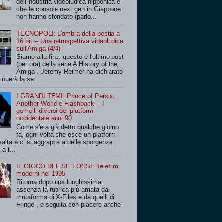
dell'industria videoludica nipponica è
che le console next gen in Giappone
non hanno sfondato (parlo...
TECNOPOLI: L'ombra della bestia a
16 bit -- Una retrospettiva videoludica
sull'Amiga (4/4)
Siamo alla fine: questo è l'ultimo post
(per ora) della serie A History of the
Amiga . Jeremy Reimer ha dichiarato
inuerà la se...
I GRANDI TEMI: Prince of Persia,
Another World e Flashback -- I
gemelli diversi del platform
occidentale anni 90
Come s'era già detto qualche giorno
fa, ogni volta che esce un platform
salta e ci si aggrappa a delle sporgenze
 a t...
IL GIOCO DEL SE FOSSI: Telefilm
moderni nel 1995
Ritorna dopo una lunghissima
assenza la rubrica più amata dai
mutaforma di X-Files e da quelli di
Fringe , e seguita con piacere anche