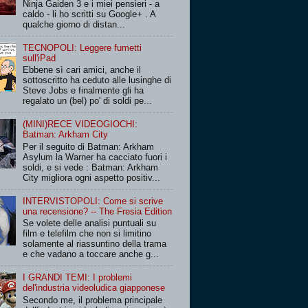
Ninja Gaiden 3 e i miei pensieri - a
caldo - li ho scritti su Google+ . A
qualche giorno di distan...
TECNOPOLI: Leggere fumetti
sull'iPad
Ebbene sì cari amici, anche il
sottoscritto ha ceduto alle lusinghe di
Steve Jobs e finalmente gli ha
regalato un (bel) po' di soldi pe...
(MINI)RECE VIDEOGIOCHI:
Batman: Arkham City
Per il seguito di Batman: Arkham
Asylum la Warner ha cacciato fuori i
soldi, e si vede : Batman: Arkham
City migliora ogni aspetto positiv...
INTERVISTOPOLI: Come si scrive
una recensione? -- The Fresia Edition
Se volete delle analisi puntuali su
film e telefilm che non si limitino
solamente al riassuntino della trama
e che vadano a toccare anche g...
I GRANDI TEMI: I problemi
del'industria videoludica giapponese
Secondo me, il problema principale