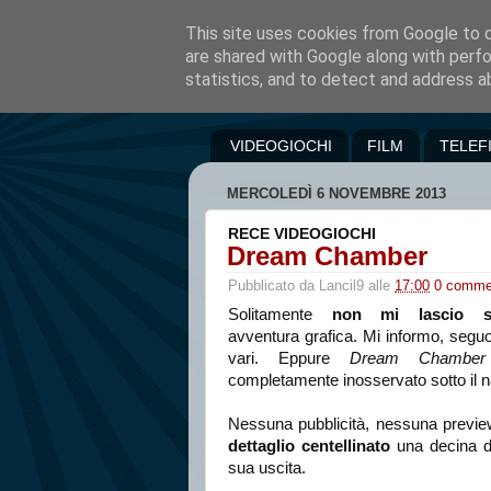
This site uses cookies from Google to de
are shared with Google along with perfo
statistics, and to detect and address a
VIDEOGIOCHI
FILM
TELEF
MERCOLEDÌ 6 NOVEMBRE 2013
RECE VIDEOGIOCHI
Dream Chamber
Pubblicato da
Lancil9
alle
17:00
0 comme
Solitamente
non mi lascio sf
avventura grafica. Mi informo, seguo 
vari. Eppure
Dream Chamber
completamente inosservato sotto il 
Nessuna pubblicità, nessuna previ
dettaglio centellinato
una decina di
sua uscita.