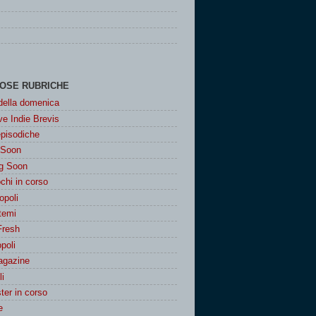
OSE RUBRICHE
 della domenica
e Indie Brevis
episodiche
 Soon
g Soon
chi in corso
poli
 temi
Fresh
poli
agazine
i
er in corso
e