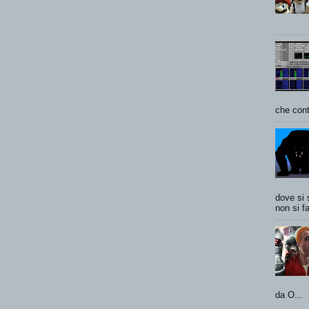
che cont
dove si 
non si fa
da O...