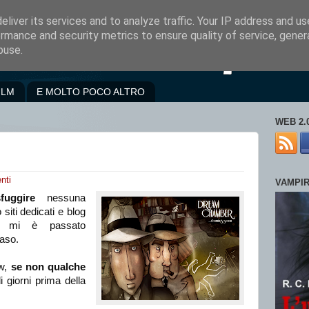
liver its services and to analyze traffic. Your IP address and u
rmance and security metrics to ensure quality of service, gene
buse.
ILM
E MOLTO POCO ALTRO
WEB 2.
nti
VAMPI
uggire
nessuna
siti dedicati e blog
mi è passato
naso.
ew,
se non qualche
 giorni prima della