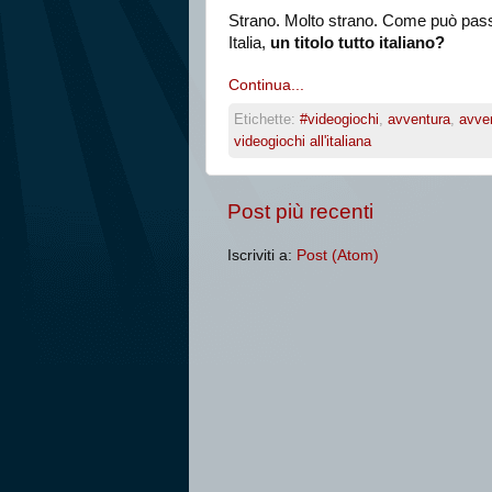
Strano. Molto strano. Come può pass
Italia,
un titolo tutto italiano?
Continua...
Etichette:
#videogiochi
,
avventura
,
avven
videogiochi all'italiana
Post più recenti
Iscriviti a:
Post (Atom)