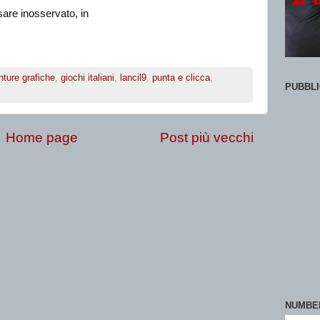
are inosservato, in
ture grafiche
,
giochi italiani
,
lancil9
,
punta e clicca
,
PUBBLI
Home page
Post più vecchi
NUMBE