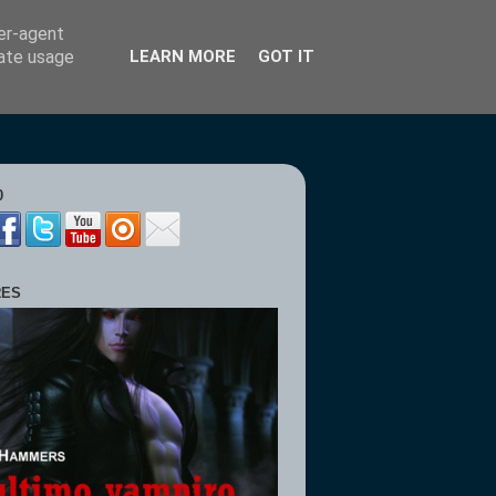
ser-agent
rate usage
LEARN MORE
GOT IT
0
RES