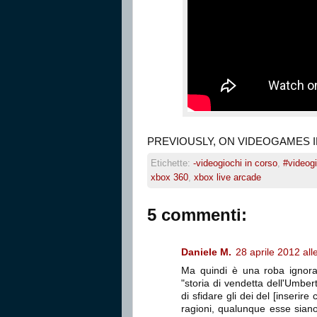
PREVIOUSLY, ON VIDEOGAMES 
Etichette:
-videogiochi in corso
,
#videogi
xbox 360
,
xbox live arcade
5 commenti:
Daniele M.
28 aprile 2012 all
Ma quindi è una roba ignor
"storia di vendetta dell'Umbe
di sfidare gli dei del [inserire
ragioni, qualunque esse siano