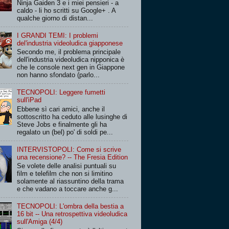
Ninja Gaiden 3 e i miei pensieri - a
caldo - li ho scritti su Google+ . A
qualche giorno di distan...
I GRANDI TEMI: I problemi
del'industria videoludica giapponese
Secondo me, il problema principale
dell'industria videoludica nipponica è
che le console next gen in Giappone
non hanno sfondato (parlo...
TECNOPOLI: Leggere fumetti
sull'iPad
Ebbene sì cari amici, anche il
sottoscritto ha ceduto alle lusinghe di
Steve Jobs e finalmente gli ha
regalato un (bel) po' di soldi pe...
INTERVISTOPOLI: Come si scrive
una recensione? -- The Fresia Edition
Se volete delle analisi puntuali su
film e telefilm che non si limitino
solamente al riassuntino della trama
e che vadano a toccare anche g...
TECNOPOLI: L'ombra della bestia a
16 bit -- Una retrospettiva videoludica
sull'Amiga (4/4)