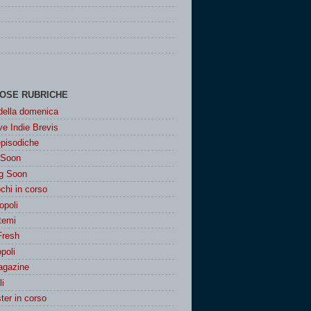
OSE RUBRICHE
 della domenica
e Indie Brevis
episodiche
 Soon
g Soon
chi in corso
poli
 temi
Fresh
poli
agazine
i
er in corso