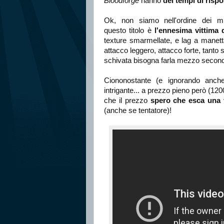
Bloodforge
hanno
dei tempi di ris
Ok, non siamo nell'ordine dei m
questo titolo è
l'ennesima vittima 
texture smarmellate, e lag a manett
attacco leggero, attacco forte, tanto
schivata bisogna farla mezzo second
Ciononostante (e ignorando anche 
intrigante... a prezzo pieno però (120
che il prezzo
spero che esca una
(anche se tentatore)!