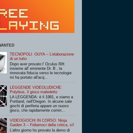
WANTED
TECNOPOLI: OUYA -- L'elaborazione
di un lutto
Dopo aver provato l' Oculus Rift
insieme all' eminente Dr. B , la
rinnovata fiducia verso le tecnologie
mi ha portato all'acq...
LEGGENDE VIDEOLUDICHE:
Polybius, il gioco maledetto
LA LEGGENDA: è il 1981, e siamo a
Portland, nell'Oregon. In alcune sale
giochi di periferia appare un nuovo
gioco, che rapidamente comin...
VIDEOGIOCHI IN CORSO: Ninja
Gaiden 3 -- Fidiamoci della critica, sì!
L'altro giorno ho provato la demo di