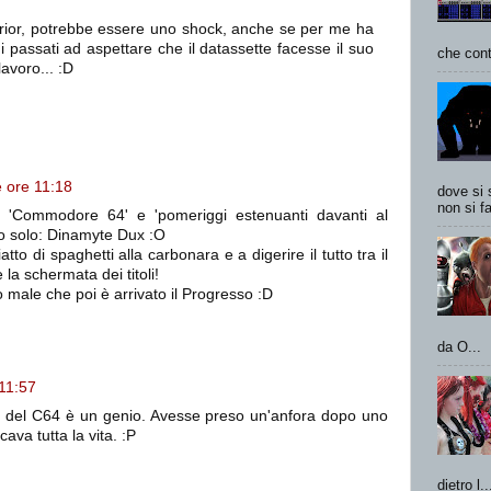
rior, potrebbe essere uno shock, anche se per me ha
i passati ad aspettare che il datassette facesse il suo
che cont
avoro... :D
e ore 11:18
dove si 
non si fa
 'Commodore 64' e 'pomeriggi estenuanti davanti al
o solo: Dinamyte Dux :O
to di spaghetti alla carbonara e a digerire il tutto tra il
la schermata dei titoli!
 male che poi è arrivato il Progresso :D
da O...
 11:57
ideo del C64 è un genio. Avesse preso un'anfora dopo uno
cava tutta la vita. :P
dietro l..