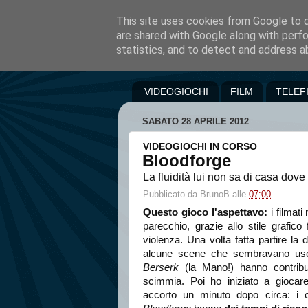
This site uses cookies from Google to de
are shared with Google along with perfo
statistics, and to detect and address a
VIDEOGIOCHI
FILM
TELEF
SABATO 28 APRILE 2012
VIDEOGIOCHI IN CORSO
Bloodforge
La fluidità lui non sa di casa dove
Pubblicato da
BrunoB
alle
07:00
Questo gioco l'aspettavo:
i filmati
parecchio, grazie allo stile grafico 
violenza. Una volta fatta partire la d
alcune scene che sembravano uscir
Berserk
(la Mano!) hanno contribui
scimmia. Poi ho iniziato a gioca
accorto un minuto dopo circa: i 