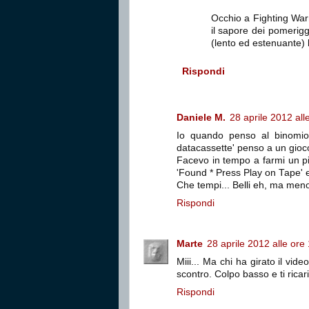
Occhio a Fighting War
il sapore dei pomerigg
(lento ed estenuante) l
Rispondi
Daniele M.
28 aprile 2012 all
Io quando penso al binomio
datacassette' penso a un gioc
Facevo in tempo a farmi un piat
'Found * Press Play on Tape' e 
Che tempi... Belli eh, ma meno
Rispondi
Marte
28 aprile 2012 alle ore
Miii... Ma chi ha girato il v
scontro. Colpo basso e ti ricari
Rispondi