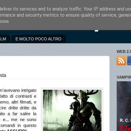
liver its services and to analyze traffic. Your IP address and u
rmance and security metrics to ensure quality of service, gene
buse.
ILM
E MOLTO POCO ALTRO
WEB 2.
 sta
VAMPI
 m'avevano intrigato
fatto di contrasti e
emo, altri filmati, e
e dritte dritte da
to a far salire la
re e... me ne sono
comandi in questo