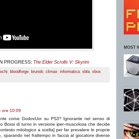
MOST 
IN PROGRESS:
The Elder Scrolls V: Skyrim
ochi
,
bloodforge
,
brunob
,
climax
,
informatica
,
xbla
,
xbox
,
e ore 10:09
ante come GodovUor su PS3? Ignorante nel senso di
rto Bossi di turno in versione iper-muscolosa che decide
 contesto mitologico a scelta] per far prevalere le proprie
, sparando nel frattempo in faccia al giocatore diverse