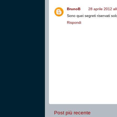
BrunoB
28 aprile 2012 al
Sono quei segreti riservati solo
Rispondi
Post più recente