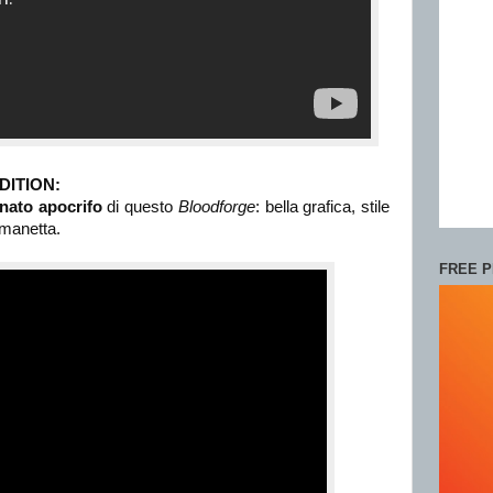
DITION:
nato apocrifo
di questo
Bloodforge
: bella grafica, stile
 manetta.
FREE P