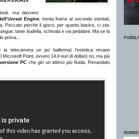
posta ASSURDI
.
inuti, ma davvero
dell'Unreal Engine
: trenta frame al secondo stentati,
a. Peccato perché il gioco, per quanto basico, ci sta:
 sangue, tante budella, schivata e via pedalare. Ma se la
o prima...
PUBBLI
la telecamera un po' ballerina) l'estetica rimane
0 Microsoft Point, ovvero 14,4 euri di dollari) no, ma più
 versione PC
che giri un attimo più fluida. Rimandato
NUMBE