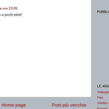
le ore 13:05
PUBBLI
 a pochi eletti!
LE ARG
Videogio
Film
Telefilm
Home page
Post più vecchio
Fumetti