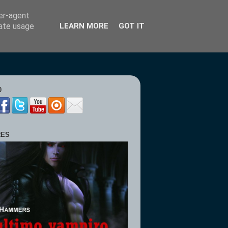
ser-agent
rate usage
LEARN MORE
GOT IT
0
RES