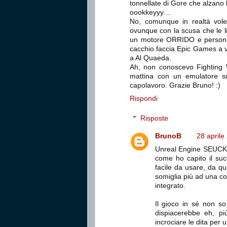
tonnellate di Gore che alzano 
oookkeyyy....
No, comunque in realtà vole
ovunque con la scusa che le li
un motore ORRIDO e personal
cacchio faccia Epic Games a v
a Al Quaeda.
Ah, non conoscevo Fighting W
mattina con un emulatore s
capolavoro. Grazie Bruno! :)
Rispondi
Risposte
BrunoB
28 aprile
Unreal Engine SEUCK 
come ho capito il suc
facile da usare, da q
somiglia più ad una co
integrato.
Il gioco in sé non s
dispiacerebbe eh, pi
incrociare le dita per 