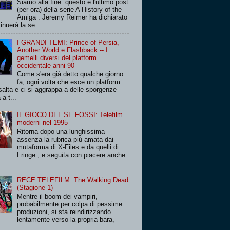
Siamo alla fine: questo è l'ultimo post
(per ora) della serie A History of the
Amiga . Jeremy Reimer ha dichiarato
inuerà la se...
I GRANDI TEMI: Prince of Persia,
Another World e Flashback -- I
gemelli diversi del platform
occidentale anni 90
Come s'era già detto qualche giorno
fa, ogni volta che esce un platform
salta e ci si aggrappa a delle sporgenze
 a t...
IL GIOCO DEL SE FOSSI: Telefilm
moderni nel 1995
Ritorna dopo una lunghissima
assenza la rubrica più amata dai
mutaforma di X-Files e da quelli di
Fringe , e seguita con piacere anche
RECE TELEFILM: The Walking Dead
(Stagione 1)
Mentre il boom dei vampiri,
probabilmente per colpa di pessime
produzioni, si sta reindirizzando
lentamente verso la propria bara,
.