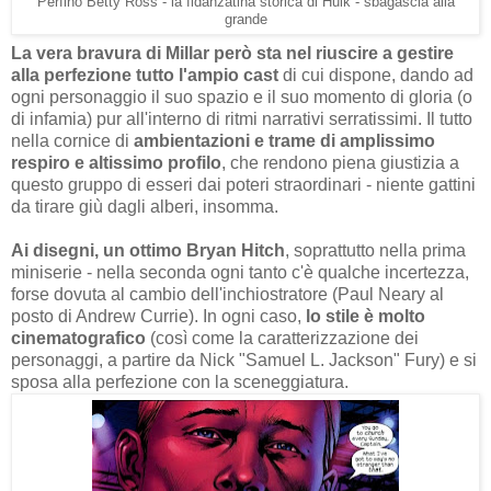
Perfino Betty Ross - la fidanzatina storica di Hulk - sbagascia alla
grande
La vera bravura di Millar però sta nel riuscire a gestire
alla perfezione tutto l'ampio cast
di cui dispone, dando ad
ogni personaggio il suo spazio e il suo momento di gloria (o
di infamia) pur all'interno di ritmi narrativi serratissimi. Il tutto
nella cornice di
ambientazioni e trame di amplissimo
respiro e altissimo profilo
, che rendono piena giustizia a
questo gruppo di esseri dai poteri straordinari - niente gattini
da tirare giù dagli alberi, insomma.
Ai disegni, un ottimo Bryan Hitch
, soprattutto nella prima
miniserie - nella seconda ogni tanto c'è qualche incertezza,
forse dovuta al cambio dell'inchiostratore (Paul Neary al
posto di Andrew Currie). In ogni caso,
lo stile è molto
cinematografico
(così come la caratterizzazione dei
personaggi, a partire da Nick "Samuel L. Jackson" Fury) e si
sposa alla perfezione con la sceneggiatura.