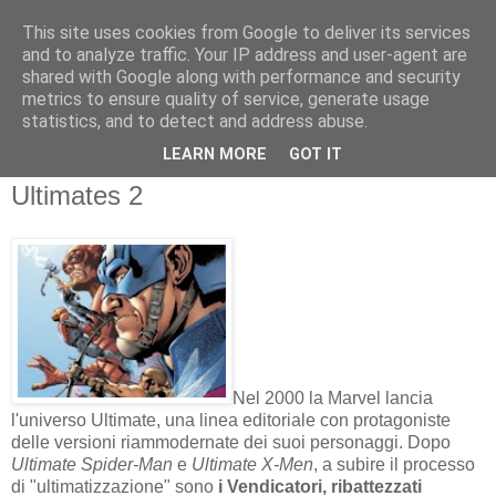
This site uses cookies from Google to deliver its services
and to analyze traffic. Your IP address and user-agent are
shared with Google along with performance and security
metrics to ensure quality of service, generate usage
statistics, and to detect and address abuse.
martedì 9 agosto 2011
LEARN MORE
GOT IT
RECE FUMETTI: The Ultimates & The
Ultimates 2
Nel 2000 la Marvel lancia
l'universo Ultimate, una linea editoriale con protagoniste
delle versioni riammodernate dei suoi personaggi. Dopo
Ultimate Spider-Man
e
Ultimate X-Men
, a subire il processo
di "ultimatizzazione" sono
i Vendicatori, ribattezzati