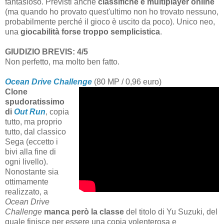
fantasioso. Previsti anche
classifiche e multiplayer online
(ma quando ho provato quest'ultimo non ho trovato nessuno,
probabilmente perché il gioco è uscito da poco). Unico neo,
una
giocabilità forse troppo semplicistica
.
GIUDIZIO BREVIS: 4/5
Non perfetto, ma molto ben fatto.
Ocean Drive Challenge
(80 MP / 0,96 euro)
Clone
spudoratissimo
di
Out Run
, copia
tutto, ma proprio
tutto, dal classico
Sega (eccetto i
bivi alla fine di
ogni livello).
Nonostante sia
ottimamente
realizzato, a
Ocean Drive
Challenge
manca però la classe
del titolo di Yu Suzuki, del
quale finisce per essere una copia volenterosa e