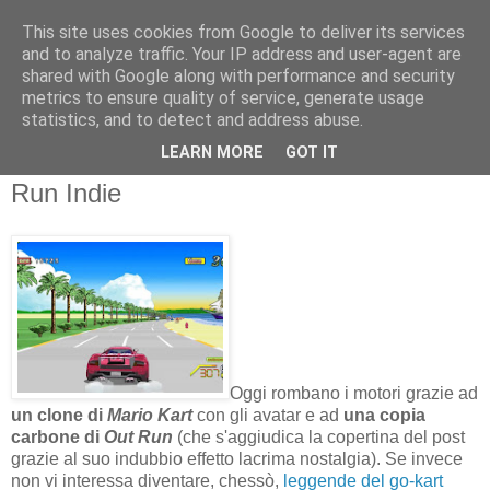
This site uses cookies from Google to deliver its services
and to analyze traffic. Your IP address and user-agent are
shared with Google along with performance and security
metrics to ensure quality of service, generate usage
statistics, and to detect and address abuse.
giovedì 26 gennaio 2012
LEARN MORE
GOT IT
XBOX LIVE INDIE BREVIS #81: Out
Run Indie
Oggi rombano i motori grazie ad
un clone di
Mario Kart
con gli avatar e ad
una copia
carbone di
Out Run
(che s'aggiudica la copertina del post
grazie al suo indubbio effetto lacrima nostalgia). Se invece
non vi interessa diventare, chessò,
leggende del go-kart