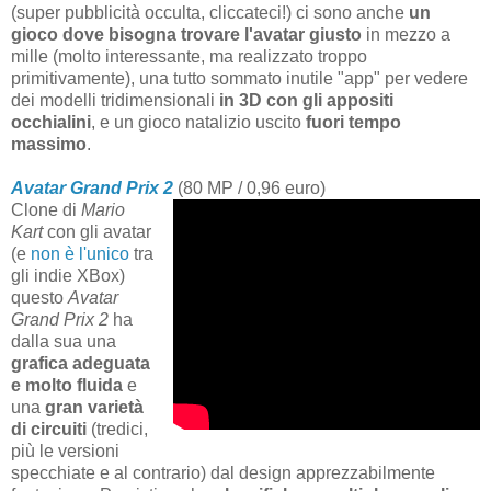
(super pubblicità occulta, cliccateci!) ci sono anche
un
gioco dove bisogna trovare l'avatar giusto
in mezzo a
mille (molto interessante, ma realizzato troppo
primitivamente), una tutto sommato inutile "app" per vedere
dei modelli tridimensionali
in 3D con gli appositi
occhialini
, e un gioco natalizio uscito
fuori tempo
massimo
.
Avatar Grand Prix 2
(80 MP / 0,96 euro)
Clone di
Mario
Kart
con gli avatar
(e
non è l'unico
tra
gli indie XBox)
questo
Avatar
Grand Prix 2
ha
dalla sua una
grafica adeguata
e molto fluida
e
una
gran varietà
di circuiti
(tredici,
più le versioni
specchiate e al contrario) dal design apprezzabilmente