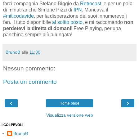
farci compagnia Stefano Biggio da
Retrocast
, e per un paio
di minuti anche Simone Pizzi di
IPN
. Mancava il
#miticodavide
, per la disperazione dei suoi innumerevoli
fan. Il tutto disponibile
al solito posto
, e mi raccomando
non
perdetevi la diretta di domani
! Free Playing, per una
panchina sempre più allungata!
BrunoB
alle
11:30
Nessun commento:
Posta un commento
‹
›
Home page
Visualizza versione web
I COLPEVOLI
BrunoB