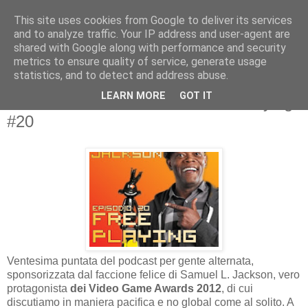
This site uses cookies from Google to deliver its services
and to analyze traffic. Your IP address and user-agent are
shared with Google along with performance and security
metrics to ensure quality of service, generate usage
statistics, and to detect and address abuse.
lunedì 17 dicembre 2012
LEARN MORE
GOT IT
SUPERSPAM: ON AIR su Free Playing
#20
Ventesima puntata del podcast per gente alternata,
sponsorizzata dal faccione felice di Samuel L. Jackson, vero
protagonista
dei Video Game Awards 2012
, di cui
discutiamo in maniera pacifica e no global come al solito. A