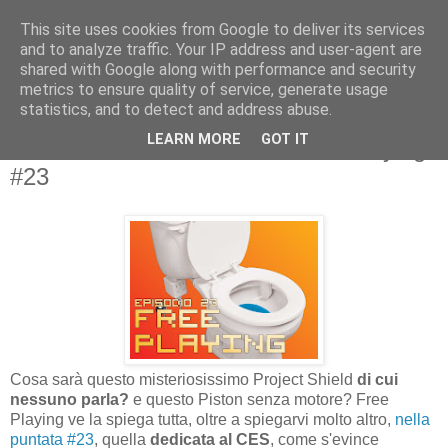
This site uses cookies from Google to deliver its services
and to analyze traffic. Your IP address and user-agent are
shared with Google along with performance and security
metrics to ensure quality of service, generate usage
statistics, and to detect and address abuse.
lunedì 14 gennaio 2013
LEARN MORE
GOT IT
SUPERSPAM: ON AIR su Free Playing
#23
Cosa sarà questo misteriosissimo Project Shield
di cui
nessuno parla?
e questo Piston senza motore? Free
Playing ve la spiega tutta, oltre a spiegarvi molto altro,
nella
puntata #23
, quella
dedicata al CES
, come s'evince