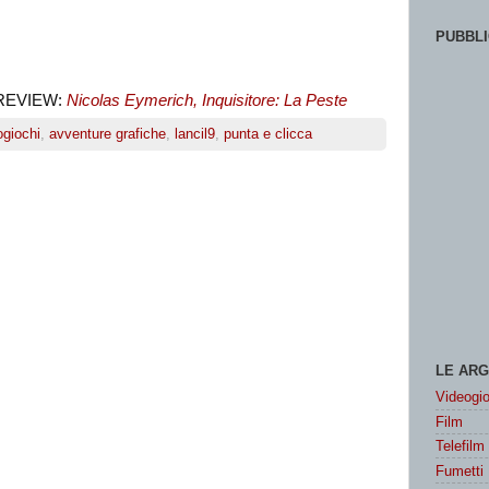
PUBBLI
REVIEW:
Nicolas Eymerich, Inquisitore: La Peste
ogiochi
,
avventure grafiche
,
lancil9
,
punta e clicca
LE ARG
Videogio
Film
Telefilm
Fumetti