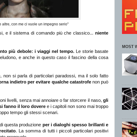
 altre, con me ci vuole un impegno serio"
iosi, e il sistema di comando più che classico...
niente
MOST 
nto più debole: i viaggi nel tempo.
Le storie basate
eludono, e anche in questo caso il fascino della cosa
, non si parla di particolari paradossi, ma il solo fatto
orna indietro per evitare qualche catastrofe
non può
ni livelli, senza mai annoiare o far storcere il naso,
gli
i fanno il loro dovere
e i capitoli non sono mai troppo
roppo tempo gli stessi scenari.
 di questa produzione
per i dialoghi spesso brillanti e
ecitato
. La somma di tutti i piccoli particolari positivi