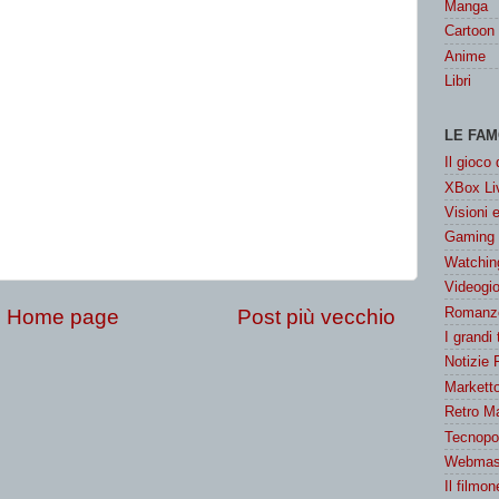
Manga
Cartoon
Anime
Libri
LE FAM
Il gioco
XBox Liv
Visioni 
Gaming
Watchin
Videogio
Romanzo
Home page
Post più vecchio
I grandi
Notizie 
Marketto
Retro M
Tecnopol
Webmast
Il filmon