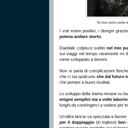
"Io non sono come le
I voti erano positivi, i disegni graz
poteva andare storto
.
Daedalic colpisce subito
nel mio pu
sui viaggi nel tempo raramente mi d
viene sviluppato a dovere.
Non si parla di complicazioni fisiche
che ci sia qualcuno
che dal futuro t
che portare a buoni risultati.
Lo sviluppo della trama rimane su buo
enigmi semplici ma a volte laborios
lunghi da costringerci a vedere per t
Un'altra lancia va spezzata a favore
per il doppiaggio
(in inglese)
ben r