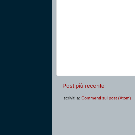
Post più recente
Iscriviti a:
Commenti sul post (Atom)