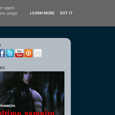
ser-agent
rate usage
LEARN MORE
GOT IT
0
RES