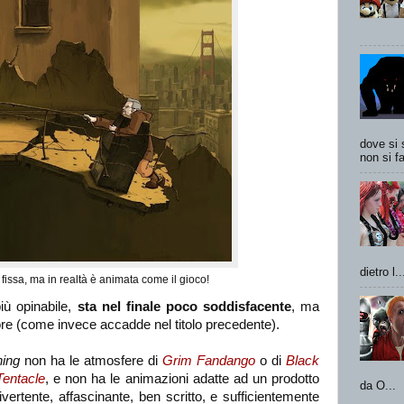
dove si 
non si fa
dietro l..
ssa, ma in realtà è animata come il gioco!
iù opinabile,
sta nel finale poco soddisfacente
, ma
ore (come invece accadde nel titolo precedente).
ing
non ha le atmosfere di
Grim Fandango
o di
Black
Tentacle
, e non ha le animazioni adatte ad un prodotto
da O...
ivertente, affascinante, ben scritto, e sufficientemente