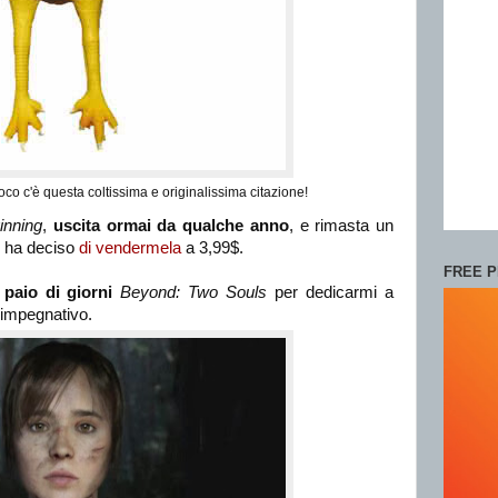
co c'è questa coltissima e originalissima citazione!
nning
,
uscita ormai da qualche anno
, e rimasta un
n ha deciso
di vendermela
a 3,99$.
FREE P
paio di giorni
Beyond: Two Souls
per dedicarmi a
 impegnativo.