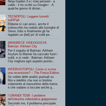
Ninja Gaiden 3 e i miei pensieri - a
caldo - li ho scritti su Google+ . A
qualche giorno di distan...
TECNOPOLI: Leggere fumetti
sull'iPad
Ebbene sì cari amici, anche il
sottoscritto ha ceduto alle lusinghe di
Steve Jobs e finalmente gli ha
regalato un (bel) po' di soldi pe...
(MINI)RECE VIDEOGIOCHI:
Batman: Arkham City
Per il seguito di Batman: Arkham
Asylum la Warner ha cacciato fuori i
soldi, e si vede : Batman: Arkham
City migliora ogni aspetto positiv...
INTERVISTOPOLI: Come si scrive
una recensione? -- The Fresia Edition
Se volete delle analisi puntuali su
film e telefilm che non si limitino
solamente al riassuntino della trama
e che vadano a toccare anche g...
I GRANDI TEMI: I problemi
del'industria videoludica giapponese
Secondo me, il problema principale