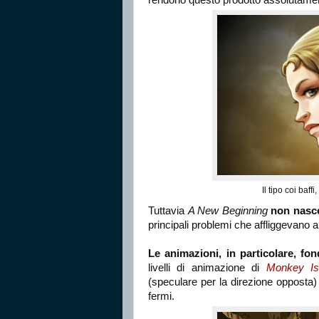
rendono questo prodotto assolutame
Il tipo coi baff
Tuttavia
A New Beginning
non nasc
principali problemi che affliggevano
Le animazioni, in particolare, f
livelli di animazione di
Monkey Is
(speculare per la direzione opposta
fermi.