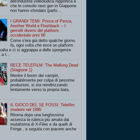
dell'industria videoludica nipponica è
che le console next gen in Giappone
non hanno sfondato (parlo...
I GRANDI TEMI: Prince of Persia,
Another World e Flashback -- I
gemelli diversi del platform
occidentale anni 90
Come s'era già detto qualche giorno
fa, ogni volta che esce un platform
salta e ci si aggrappa a delle sporgenze
 a t...
RECE TELEFILM: The Walking Dead
(Stagione 1)
Mentre il boom dei vampiri,
probabilmente per colpa di pessime
produzioni, si sta reindirizzando
lentamente verso la propria bara,
.
IL GIOCO DEL SE FOSSI: Telefilm
moderni nel 1995
Ritorna dopo una lunghissima
assenza la rubrica più amata dai
mutaforma di X-Files e da quelli di
Fringe , e seguita con piacere anche