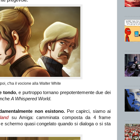
nte pregevole.
i, poi, c'ha il vocione alla Walter White
e tondo
, e purtroppo tornano prepotentemente due dei
 anche
A Whispered World
.
ondamentalmente non esistono.
Per capirci, siamo ai
land
su Amiga: camminata composta da 4 frame
) e schermo quasi congelato quando si dialoga o si sta