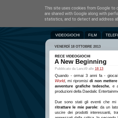
This site uses cookies from Google to de
are shared with Google along with perfo
statistics, and to detect and address a
VIDEOGIOCHI
FILM
TELEF
VENERDÌ 18 OTTOBRE 2013
RECE VIDEOGIOCHI
A New Beginning
Pubblicato da
Lancil9
alle
18:13
Quando - ormai 3 anni fa - gioca
World
, mi ripromisi
di non metter
avventure grafiche tedesche
, e 
produzioni della Daedalic Entertainm
Due sono stati gli eventi che mi
ritrattare le mie parole
: da un lato
uscire dei prodotti interessanti, tra
apprezzati dalla critica. In secondo