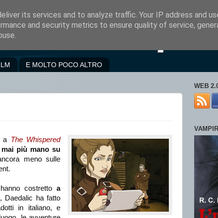
liver its services and to analyze traffic. Your IP address and u
rmance and security metrics to ensure quality of service, gene
buse.
ILM
E MOLTO POCO ALTRO
WEB 2.
VAMPI
i a
The Whispered
e mai più mano su
ancora meno sulle
ent.
 hanno costretto
a
, Daedalic ha fatto
dotti in italiano, e
 luogo, le avventure