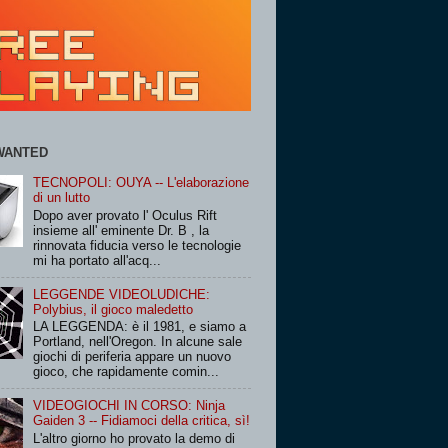
WANTED
TECNOPOLI: OUYA -- L'elaborazione
di un lutto
Dopo aver provato l' Oculus Rift
insieme all' eminente Dr. B , la
rinnovata fiducia verso le tecnologie
mi ha portato all'acq...
LEGGENDE VIDEOLUDICHE:
Polybius, il gioco maledetto
LA LEGGENDA: è il 1981, e siamo a
Portland, nell'Oregon. In alcune sale
giochi di periferia appare un nuovo
gioco, che rapidamente comin...
VIDEOGIOCHI IN CORSO: Ninja
Gaiden 3 -- Fidiamoci della critica, sì!
L'altro giorno ho provato la demo di