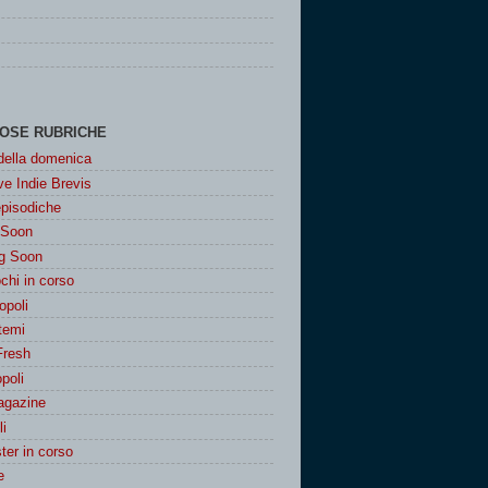
OSE RUBRICHE
 della domenica
e Indie Brevis
episodiche
 Soon
g Soon
chi in corso
poli
 temi
Fresh
poli
agazine
i
er in corso
e