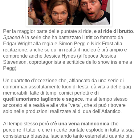
Per la maggior parte delle puntate si ride,
e si ride di brutto
.
Spaced
è la serie che ha battezzato il trittico formato da
Edgar Wright alla regia e Simon Pegg e Nick Frost alla
recitazione, anche se qui in realtà il nucleo è più ampio e
comprende anche Jessica Hynes (all'epoca Jessica
Stevenson, coprotagonista e scrittrice dello show insieme a
Pegg).
Un quartetto d'eccezione che, affiancato da una serie di
comprimari assolutamente fuori di testa, dà vita a delle gag
memorabili, fatte di tempi comici perfetti
e di
quell'umorismo tagliente e sagace
, ma al tempo stesso
ancorato alla realtà e alla vita "vera", che si può ritrovare
solo nelle produzioni realizzate al di qua dell'Atlantico.
Al tempo stesso però
c'è una vena malinconica
che
percorre il tutto, e che in certe puntate esplode in tutta la sua
consistenza bluastra, lasciando tanto esterrefatti quanto più