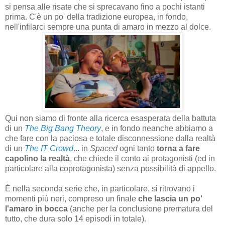
si pensa alle risate che si sprecavano fino a pochi istanti
prima. C'è un po' della tradizione europea, in fondo,
nell'infilarci sempre una punta di amaro in mezzo al dolce.
Qui non siamo di fronte alla ricerca esasperata della battuta
di un
The Big Bang Theory
, e in fondo neanche abbiamo a
che fare con la paciosa e totale disconnessione dalla realtà
di un
The IT Crowd
... in
Spaced
ogni tanto
torna a fare
capolino la realtà
, che chiede il conto ai protagonisti (ed in
particolare alla coprotagonista) senza possibilità di appello.
È nella seconda serie che, in particolare, si ritrovano i
momenti più neri, compreso un finale
che lascia un po'
l'amaro in bocca
(anche per la conclusione prematura del
tutto, che dura solo 14 episodi in totale).