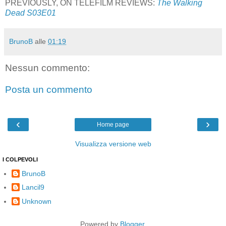
PREVIOUSLY, ON TELEFILM REVIEWS:
The Walking
Dead S03E01
BrunoB
alle
01:19
Nessun commento:
Posta un commento
‹
›
Home page
Visualizza versione web
I COLPEVOLI
BrunoB
Lancil9
Unknown
Powered by
Blogger
.