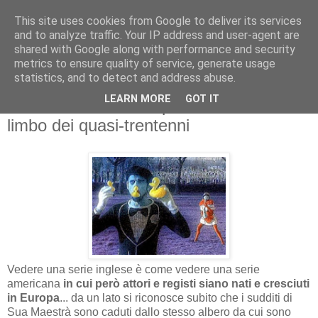
This site uses cookies from Google to deliver its services
and to analyze traffic. Your IP address and user-agent are
shared with Google along with performance and security
metrics to ensure quality of service, generate usage
statistics, and to detect and address abuse.
martedì 8 ottobre 2013
LEARN MORE
GOT IT
RECE TELEFILM: Spaced -- Il surreale
limbo dei quasi-trentenni
Vedere una serie inglese è come vedere una serie
americana
in cui però attori e registi siano nati e cresciuti
in Europa
... da un lato si riconosce subito che i sudditi di
Sua Maestrà sono caduti dallo stesso albero da cui sono