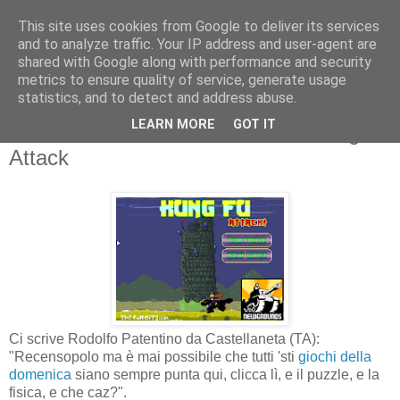
This site uses cookies from Google to deliver its services
and to analyze traffic. Your IP address and user-agent are
shared with Google along with performance and security
metrics to ensure quality of service, generate usage
statistics, and to detect and address abuse.
domenica 3 aprile 2011
LEARN MORE
GOT IT
IL GIOCO DELLA DOMENICA: Kung Fu
Attack
Ci scrive Rodolfo Patentino da Castellaneta (TA):
"Recensopolo ma è mai possibile che tutti 'sti
giochi della
domenica
siano sempre punta qui, clicca lì, e il puzzle, e la
fisica, e che caz?".