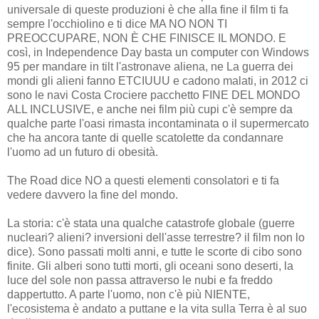
universale di queste produzioni è che alla fine il film ti fa
sempre l'occhiolino e ti dice MA NO NON TI
PREOCCUPARE, NON È CHE FINISCE IL MONDO. E
così, in Independence Day basta un computer con Windows
95 per mandare in tilt l'astronave aliena, ne La guerra dei
mondi gli alieni fanno ETCIUUU e cadono malati, in 2012 ci
sono le navi Costa Crociere pacchetto FINE DEL MONDO
ALL INCLUSIVE, e anche nei film più cupi c'è sempre da
qualche parte l'oasi rimasta incontaminata o il supermercato
che ha ancora tante di quelle scatolette da condannare
l'uomo ad un futuro di obesità.
The Road dice NO a questi elementi consolatori e ti fa
vedere davvero la fine del mondo.
La storia: c'è stata una qualche catastrofe globale (guerre
nucleari? alieni? inversioni dell'asse terrestre? il film non lo
dice). Sono passati molti anni, e tutte le scorte di cibo sono
finite. Gli alberi sono tutti morti, gli oceani sono deserti, la
luce del sole non passa attraverso le nubi e fa freddo
dappertutto. A parte l'uomo, non c'è più NIENTE,
l'ecosistema è andato a puttane e la vita sulla Terra è al suo