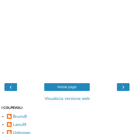
‹
›
Home page
Visualizza versione web
I COLPEVOLI
BrunoB
Lancil9
Unknown