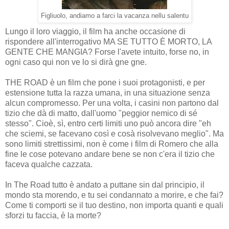
Figliuolo, andiamo a farci la vacanza nellu salentu
Lungo il loro viaggio, il film ha anche occasione di
rispondere all'interrogativo MA SE TUTTO È MORTO, LA
GENTE CHE MANGIA? Forse l'avete intuito, forse no, in
ogni caso qui non ve lo si dirà gne gne.
THE ROAD è un film che pone i suoi protagonisti, e per
estensione tutta la razza umana, in una situazione senza
alcun compromesso. Per una volta, i casini non partono dal
tizio che dà di matto, dall'uomo "peggior nemico di sé
stesso". Cioè, sì, entro certi limiti uno può ancora dire "eh
che sciemi, se facevano così e cosà risolvevano meglio". Ma
sono limiti strettissimi, non è come i film di Romero che alla
fine le cose potevano andare bene se non c'era il tizio che
faceva qualche cazzata.
In The Road tutto è andato a puttane sin dal principio, il
mondo sta morendo, e tu sei condannato a morire, e che fai?
Come ti comporti se il tuo destino, non importa quanti e quali
sforzi tu faccia, è la morte?