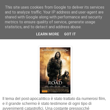
This site uses cookies from Google to deliver its services
and to analyze traffic. Your IP address and user-agent are
shared with Google along with performance and security
metrics to ensure quality of service, generate usage
statistics, and to detect and address abuse.
giovedì 11 novembre 2010
LEARN MORE
GOT IT
RECE FILM: The Road
Il tema del post-apocalittico è stato trattato da numerosi film,
e il grande schermo è stato testimone di ogni tipo di
avvenimenti catastrofici. Una costante pressocché