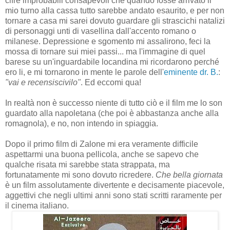
cifre improbabili consapevoli che quando fosse arrivato il
mio turno alla cassa tutto sarebbe andato esaurito, e per non
tornare a casa mi sarei dovuto guardare gli strascichi natalizi
di personaggi unti di vasellina dall'accento romano o
milanese. Depressione e sgomento mi assalirono, feci la
mossa di tornare sui miei passi... ma l'immagine di quel
barese su un'inguardabile locandina mi ricordarono perché
ero li, e mi tornarono in mente le parole dell'
eminente dr. B.
:
"vai e recensiscivilo"
. Ed eccomi qua!
In realtà non è successo niente di tutto ciò e il film me lo son
guardato alla napoletana (che poi è abbastanza anche alla
romagnola), e no, non intendo in spiaggia.
Dopo il primo film di Zalone mi era veramente difficile
aspettarmi una buona pellicola, anche se sapevo che
qualche risata mi sarebbe stata strappata, ma
fortunatamente mi sono dovuto ricredere.
Che bella giornata
è un film assolutamente divertente e decisamente piacevole,
aggettivi che negli ultimi anni sono stati scritti raramente per
il cinema italiano.