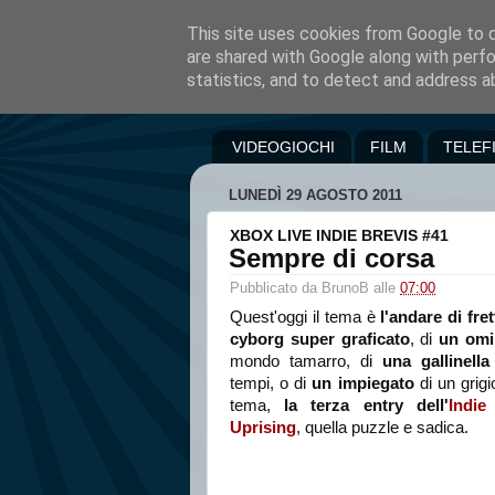
This site uses cookies from Google to de
are shared with Google along with perfo
statistics, and to detect and address a
VIDEOGIOCHI
FILM
TELEF
LUNEDÌ 29 AGOSTO 2011
XBOX LIVE INDIE BREVIS #41
Sempre di corsa
Pubblicato da
BrunoB
alle
07:00
Quest'oggi il tema è
l'andare di fret
cyborg super graficato
, di
un omin
mondo tamarro, di
una gallinella
tempi, o di
un impiegato
di un grigio
tema,
la terza entry dell'
Indi
Uprising
, quella puzzle e sadica.