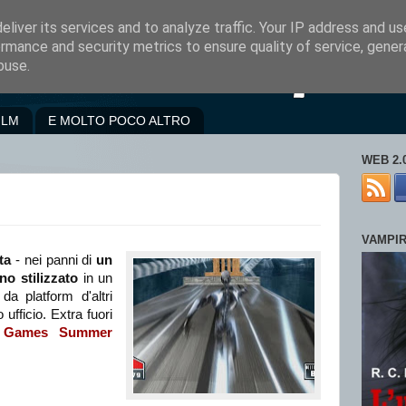
liver its services and to analyze traffic. Your IP address and u
rmance and security metrics to ensure quality of service, gene
buse.
ILM
E MOLTO POCO ALTRO
WEB 2.
VAMPI
ta
- nei panni di
un
o stilizzato
in un
da platform d'altri
 ufficio. Extra fuori
e Games Summer