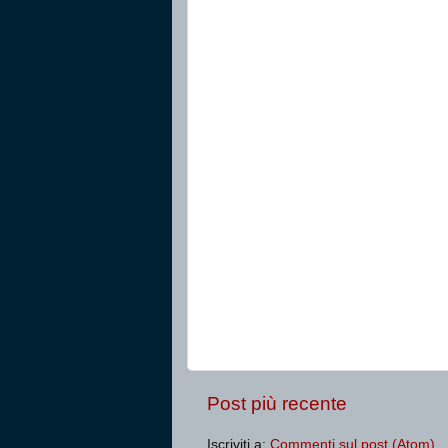
Post più recente
Iscriviti a:
Commenti sul post (Atom)