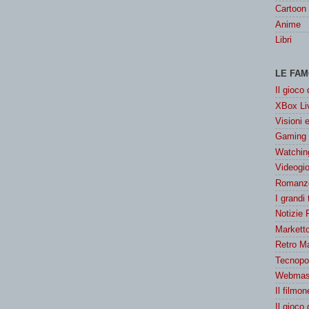
Cartoon
Anime
Libri
LE FAM
Il gioco
XBox Liv
Visioni 
Gaming
Watchin
Videogio
Romanzo
I grandi
Notizie 
Marketto
Retro M
Tecnopol
Webmast
Il filmon
Il gioco 