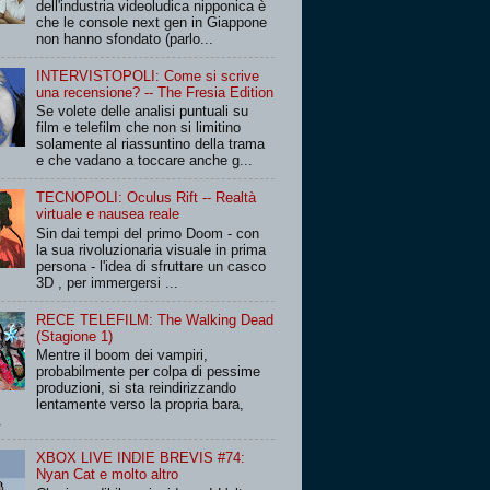
dell'industria videoludica nipponica è
che le console next gen in Giappone
non hanno sfondato (parlo...
INTERVISTOPOLI: Come si scrive
una recensione? -- The Fresia Edition
Se volete delle analisi puntuali su
film e telefilm che non si limitino
solamente al riassuntino della trama
e che vadano a toccare anche g...
TECNOPOLI: Oculus Rift -- Realtà
virtuale e nausea reale
Sin dai tempi del primo Doom - con
la sua rivoluzionaria visuale in prima
persona - l'idea di sfruttare un casco
3D , per immergersi ...
RECE TELEFILM: The Walking Dead
(Stagione 1)
Mentre il boom dei vampiri,
probabilmente per colpa di pessime
produzioni, si sta reindirizzando
lentamente verso la propria bara,
.
XBOX LIVE INDIE BREVIS #74:
Nyan Cat e molto altro