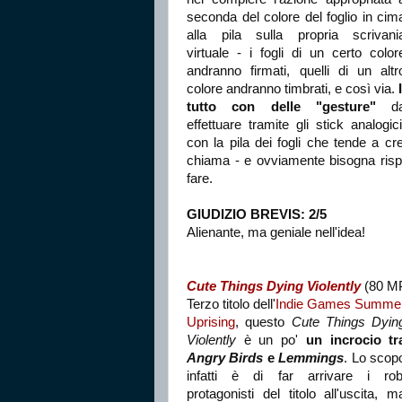
seconda del colore del foglio in cim
alla pila sulla propria scrivani
virtuale - i fogli di un certo color
andranno firmati, quelli di un altr
colore andranno timbrati, e così via.
tutto con delle "gesture"
d
effettuare tramite gli stick analogici
con la pila dei fogli che tende a c
chiama - e ovviamente bisogna risp
fare.
GIUDIZIO BREVIS: 2/5
Alienante, ma geniale nell'idea!
Cute Things Dying Violently
(80 MP
Terzo titolo dell'
Indie Games Summe
Uprising
, questo
Cute Things Dyin
Violently
è un po'
un incrocio tr
Angry Birds
e
Lemmings
. Lo scop
infatti è di far arrivare i rob
protagonisti del titolo all'uscita, m