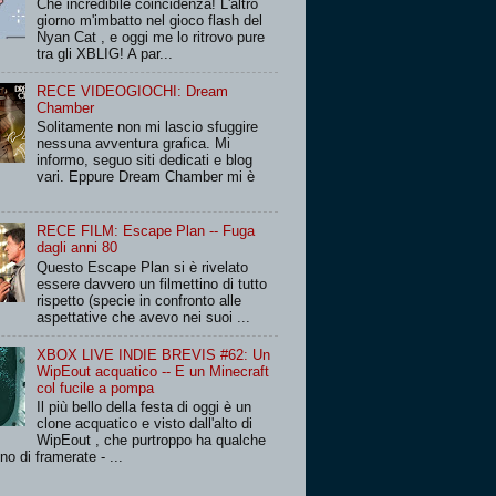
Che incredibile coincidenza! L'altro
giorno m'imbatto nel gioco flash del
Nyan Cat , e oggi me lo ritrovo pure
tra gli XBLIG! A par...
RECE VIDEOGIOCHI: Dream
Chamber
Solitamente non mi lascio sfuggire
nessuna avventura grafica. Mi
informo, seguo siti dedicati e blog
vari. Eppure Dream Chamber mi è
RECE FILM: Escape Plan -- Fuga
dagli anni 80
Questo Escape Plan si è rivelato
essere davvero un filmettino di tutto
rispetto (specie in confronto alle
aspettative che avevo nei suoi ...
XBOX LIVE INDIE BREVIS #62: Un
WipEout acquatico -- E un Minecraft
col fucile a pompa
Il più bello della festa di oggi è un
clone acquatico e visto dall'alto di
WipEout , che purtroppo ha qualche
no di framerate - ...