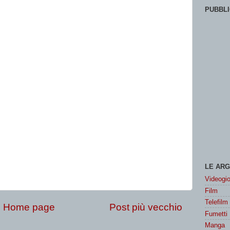
PUBBLI
LE ARG
Videogio
Film
Telefilm
Home page
Post più vecchio
Fumetti
Manga