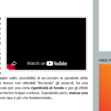
i
e
e
e
r
l
,
o
i
FREE P
o
t
o
oppio salto, possibilità di accorciare la parabola della
 e bonus vari ottenibili "lisciando" gli ostacoli, ha una
ccato per una certa
ripetitività di fondo
e per gli effetti
 schermo troppo confusa. Soprattutto però,
manca una
uesto tipo è più che fondamentale...