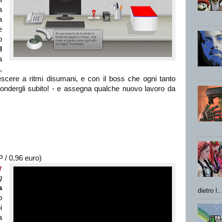
a
a
e
o
Il
a
,
rescere a ritmi disumani, e con il boss che ogni tanto
ondergli subito! - e assegna qualche nuovo lavoro da
 / 0,96 euro)
r
g
a
dietro l..
o
i
a