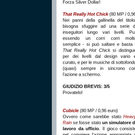
Forza Silver Dollar!
That Really Hot Chick
(80 MP / 0,96
Nei panni della gallinella del titolo
bisogna sfuggire ad una serie d
inseguitori lungo vari livelli. Pu
essendo un corri corri molt
semplice - si può saltare e basta 
That Really Hot Chick
si distingu
per dei livelli dal design vario 
curato, e per le musiche di sottofond
(quasi) sempre in sincrono co
l'azione a schermo.
GIUDIZIO BREVIS: 3/5
Provatelo!
Cubicle
(80 MP / 0,96 euro)
Ovvero come sarebbe stato
Heav
Rain
se fosse stato
un simulatore d
lavoro da ufficio
. Il gioco consist
nel compiere l'azione appropriata 