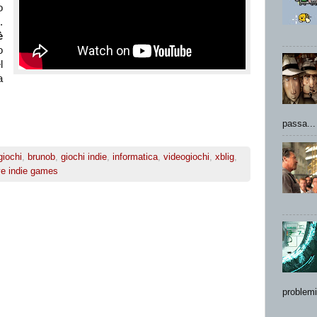
o
.
è
o
l
a
passa...
giochi
,
brunob
,
giochi indie
,
informatica
,
videogiochi
,
xblig
,
ve indie games
problemi