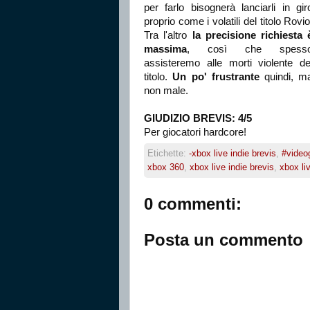
per farlo bisognerà lanciarli in gir
proprio come i volatili del titolo Rovio
Tra l'altro
la precisione richiesta 
massima
, così che spess
assisteremo alle morti violente de
titolo.
Un po' frustrante
quindi, m
non male.
GIUDIZIO BREVIS: 4/5
Per giocatori hardcore!
Etichette:
-xbox live indie brevis
,
#video
xbox 360
,
xbox live indie brevis
,
xbox li
0 commenti:
Posta un commento