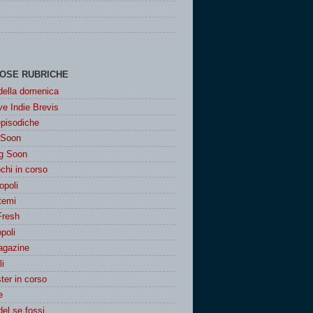
OSE RUBRICHE
 della domenica
e Indie Brevis
episodiche
 Soon
g Soon
chi in corso
poli
 temi
Fresh
poli
agazine
i
er in corso
e
del se fossi