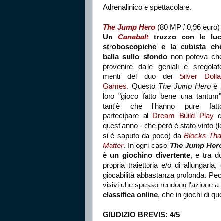
Adrenalinico e spettacolare.
The Jump Hero
(80 MP / 0,96 euro)
Un
Canabalt
truzzo con le luc
stroboscopiche e la cubista ch
balla sullo sfondo
non poteva ch
provenire dalle geniali e sregolat
menti del duo dei
Silver Dolla
Games
. Questo
The Jump Hero
è i
loro "gioco fatto bene una tantum"
tant'è che l'hanno pure fatt
partecipare al
Dream Build Play
d
quest'anno - che però è stato vinto (l
si è saputo da poco) da
Blocks Tha
Matter
. In ogni caso
The Jump Her
è un giochino divertente
, e tra d
propria traiettoria e/o di allungarla,
giocabilità abbastanza profonda. Pe
visivi che spesso rendono l'azione a
classifica online
, che in giochi di q
GIUDIZIO BREVIS: 4/5