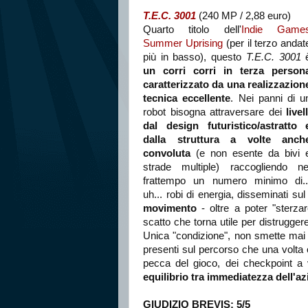
T.E.C. 3001
(240 MP / 2,88 euro)
Quarto titolo dell'
Indie Game
Summer Uprising
(per il terzo andat
più in basso), questo
T.E.C. 3001
un corri corri in terza person
caratterizzato da una realizzazion
tecnica eccellente
. Nei panni di u
robot bisogna attraversare dei
livell
dal design futuristico/astratto 
dalla struttura a volte anch
convoluta
(e non esente da bivi 
strade multiple) raccogliendo ne
frattempo un numero minimo di..
uh... robi di energia, disseminati sul
movimento
- oltre a poter "sterzar
scatto che torna utile per distruggere g
Unica "condizione", non smette mai 
presenti sul percorso che una volta 
pecca del gioco, dei checkpoint a 
equilibrio tra immediatezza dell'a
GIUDIZIO BREVIS: 5/5