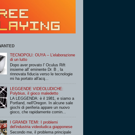
WANTED
TECNOPOLI: OUYA -- L'elaborazione
di un lutto
Dopo aver provato l' Oculus Rift
insieme all' eminente Dr. B , la
rinnovata fiducia verso le tecnologie
mi ha portato all'acq...
LEGGENDE VIDEOLUDICHE:
Polybius, il gioco maledetto
LA LEGGENDA: è il 1981, e siamo a
Portland, nell'Oregon. In alcune sale
giochi di periferia appare un nuovo
gioco, che rapidamente comin...
I GRANDI TEMI: I problemi
del'industria videoludica giapponese
Secondo me, il problema principale