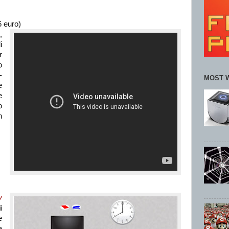
 euro)
,
i
r
o
-
MOST 
e
e
o
n
y
i
e
a