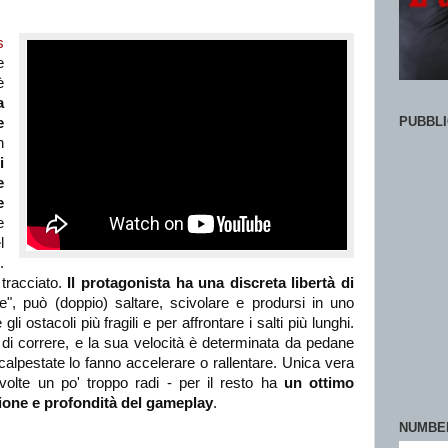
s
e
è
a
PUBBLI
e
n
i
e
e
e
l
.
 tracciato.
Il protagonista ha una discreta libertà di
e", può (doppio) saltare, scivolare e prodursi in uno
li ostacoli più fragili e per affrontare i salti più lunghi.
di correre, e la sua velocità è determinata da pedane
calpestate lo fanno accelerare o rallentare. Unica vera
volte un po' troppo radi - per il resto ha
un ottimo
zione e profondità del gameplay
.
NUMBE