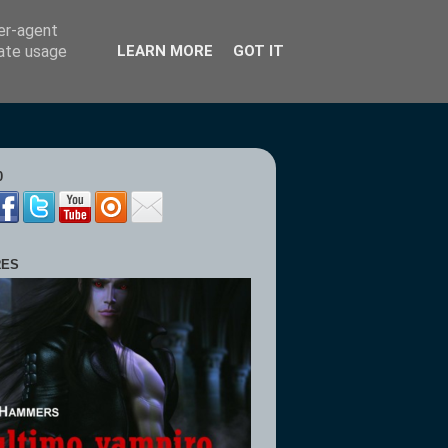
ser-agent
rate usage
LEARN MORE
GOT IT
0
RES