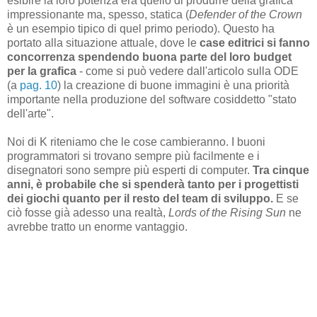
esibire la loro potenza era quello di produrre della grafica
impressionante ma, spesso, statica (
Defender of the Crown
è un esempio tipico di quel primo periodo). Questo ha
portato alla situazione attuale, dove le
case editrici si fanno
concorrenza spendendo buona parte del loro budget
per la grafica
- come si può vedere dall'articolo sulla ODE
(a
pag. 10
) la creazione di buone immagini è una priorità
importante nella produzione del software cosiddetto "stato
dell'arte".
Noi di K riteniamo che le cose cambieranno. I buoni
programmatori si trovano sempre più facilmente e i
disegnatori sono sempre più esperti di computer.
Tra cinque
anni, è probabile che si spenderà tanto per i progettisti
dei giochi quanto per il resto del team di sviluppo.
E se
ciò fosse già adesso una realtà,
Lords of the Rising Sun
ne
avrebbe tratto un enorme vantaggio.