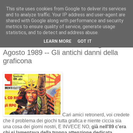
This site uses cookies from Google to deliver its services
and to analyze traffic. Your IP address and user-agent are
shared with Google along with performance and security
metrics to ensure quality of service, generate usage
statistics, and to detect and address abuse.
sabato 17 settembre 2011
LEARN MORE
GOT IT
RETRO MAGAZINE: K #8, Luglio-
Agosto 1989 -- Gli antichi danni della
graficona
Cari amici retronerd, voi credete
che il problema dei giochi tutta grafica e niente ciccia sia
una cosa dei giorni nostri, E INVECE NO,
già nell'89 c'era
chi si lamentava della troppa attenzione dedicata