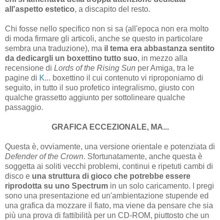
all'aspetto estetico
, a discapito del resto.
Chi fosse nello specifico non si sa (all'epoca non era molto
di moda firmare gli articoli, anche se questo in particolare
sembra una traduzione), ma
il tema era abbastanza sentito
da dedicargli un boxettino tutto suo
, in mezzo alla
recensione di
Lords of the Rising Sun
per Amiga, tra le
pagine di
K
... boxettino il cui contenuto vi riproponiamo di
seguito, in tutto il suo profetico integralismo, giusto con
qualche grassetto aggiunto per sottolineare qualche
passaggio.
GRAFICA ECCEZIONALE, MA...
Questa è, ovviamente, una versione orientale e potenziata di
Defender of the Crown
. Sfortunatamente, anche questa è
soggetta ai soliti vecchi problemi, continui e ripetuti cambi di
disco e
una struttura di gioco che potrebbe essere
riprodotta su uno Spectrum
in un solo caricamento. I pregi
sono una presentazione ed un'ambientazione stupende ed
una grafica da mozzare il fiato, ma viene da pensare che sia
più una prova di fattibilità per un CD-ROM, piuttosto che un