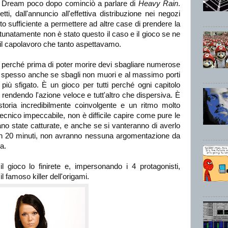
c Dream poco dopo cominciò a parlare di
Heavy Rain
.
ti, dall'annuncio all'effettiva distribuzione nei negozi
to sufficiente a permettere ad altre case di prendere la
tunatamente non è stato questo il caso e il gioco se ne
i il capolavoro che tanto aspettavamo.
è perché prima di poter morire devi sbagliare numerose
hé spesso anche se sbagli non muori e al massimo porti
e più sfigato. È un gioco per tutti perché ogni capitolo
 rendendo l'azione veloce e tutt'altro che dispersiva. È
toria incredibilmente coinvolgente e un ritmo molto
ecnico impeccabile, non è difficile capire come pure le
ano state catturate, e anche se si vanteranno di averlo
ma in 20 minuti, non avranno nessuna argomentazione da
a.
 gioco lo finirete e, impersonando i 4 protagonisti,
l famoso killer dell'origami.