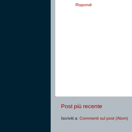
Rispondi
Post più recente
Iscriviti a:
Commenti sul post (Atom)