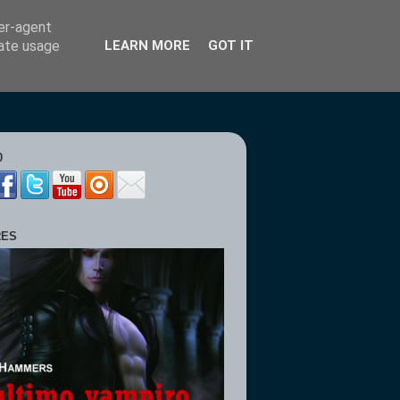
ser-agent
rate usage
LEARN MORE
GOT IT
0
RES