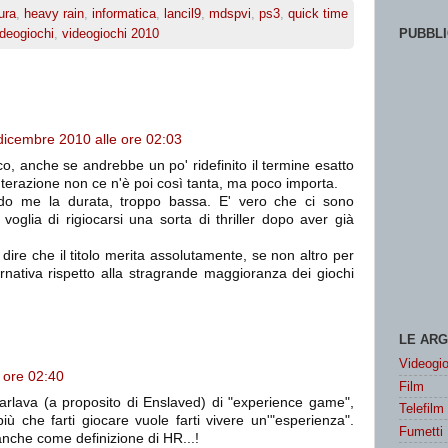
ura
,
heavy rain
,
informatica
,
lancil9
,
mdspvi
,
ps3
,
quick time
ideogiochi
,
videogiochi 2010
PUBBLI
dicembre 2010 alle ore 02:03
o, anche se andrebbe un po' ridefinito il termine esatto
nterazione non ce n'è poi così tanta, ma poco importa.
do me la durata, troppo bassa. E' vero che ci sono
a voglia di rigiocarsi una sorta di thriller dopo aver già
ire che il titolo merita assolutamente, se non altro per
rnativa rispetto alla stragrande maggioranza dei giochi
LE ARG
Videogio
 ore 02:40
Film
arlava (a proposito di Enslaved) di "experience game",
Telefilm
più che farti giocare vuole farti vivere un'"esperienza".
Fumetti
nche come definizione di HR...!