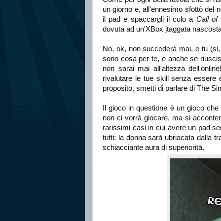
un giorno e, all'ennesimo sfottò del
il pad e spaccargli il culo a
Call of
dovuta ad un'XBox jtaggata nascosta d
No, ok, non succederà mai, e tu (sì, 
sono cosa per te, e anche se riuscissi 
non sarai mai all'altezza dell'onlin
rivalutare le tue skill senza essere
proposito, smetti di parlare di The Sim
Il gioco in questione è un gioco ch
non ci vorrà giocare, ma si accontent
rarissimi casi in cui avere un pad se
tutti: la donna sarà ubriacata dalla 
schiacciante aura di superiorità.