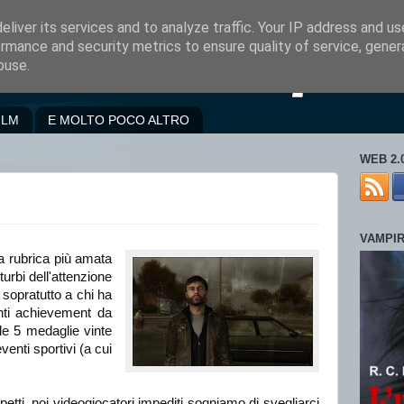
liver its services and to analyze traffic. Your IP address and u
rmance and security metrics to ensure quality of service, gene
buse.
ILM
E MOLTO POCO ALTRO
WEB 2.
VAMPI
a rubrica più amata
urbi dell'attenzione
a sopratutto a chi ha
nti achievement da
 le 5 medaglie vinte
venti sportivi (a cui
petti, noi videogiocatori impediti sogniamo di svegliarci