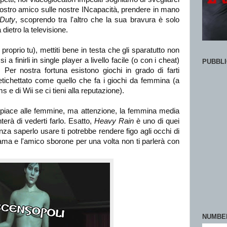
 nostro amico sulle nostre INcapacità, prendere in mano
 Duty
, scoprendo tra l'altro che la sua bravura è solo
ietro la televisione.
proprio tu), mettiti bene in testa che gli sparatutto non
a finirli in single player a livello facile (o con i cheat)
PUBBLI
e! Per nostra fortuna esistono giochi in grado di farti
 etichettato come quello che fa i giochi da femmina (a
s e di Wii se ci tieni alla reputazione).
e piace alle femmine, ma attenzione, la femmina media
erà di vederti farlo. Esatto,
Heavy Rain
è uno di quei
nza saperlo usare ti potrebbe rendere figo agli occhi di
trama e l'amico sborone per una volta non ti parlerà con
NUMBE