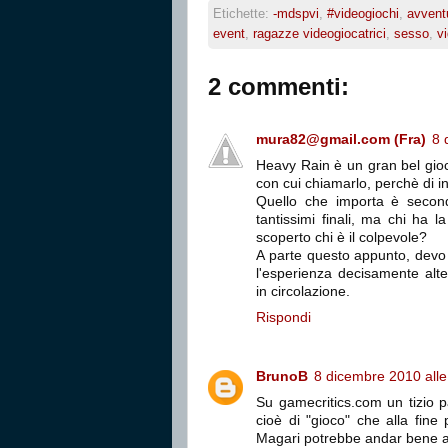
Etichette:
-mdspvi
,
#videogiochi
,
avvent
event
,
ragazze videogiocatrici
,
sesso
,
v
2 commenti:
mura82@gmail.com (Fra)
8 
Heavy Rain è un gran bel gioc
con cui chiamarlo, perchè di i
Quello che importa è secon
tantissimi finali, ma chi ha l
scoperto chi è il colpevole?
A parte questo appunto, devo d
l'esperienza decisamente alte
in circolazione.
Rispondi
BrunoB
8 dicembre 2010 alle
Su gamecritics.com un tizio p
cioè di "gioco" che alla fine 
Magari potrebbe andar bene a