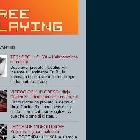
WANTED
TECNOPOLI: OUYA -- L'elaborazione
di un lutto
Dopo aver provato l' Oculus Rift
insieme all' eminente Dr. B , la
rinnovata fiducia verso le tecnologie
mi ha portato all'acq...
VIDEOGIOCHI IN CORSO: Ninja
Gaiden 3 -- Fidiamoci della critica, sì!
L'altro giorno ho provato la demo di
Ninja Gaiden 3 e i miei pensieri - a
caldo - li ho scritti su Google+ . A
qualche giorno di distan...
LEGGENDE VIDEOLUDICHE:
Polybius, il gioco maledetto
LA LEGGENDA: è il 1981, e siamo a