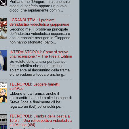
Portland, nell'Oregon. In alcune sale
giochi di periferia appare un nuovo
gioco, che rapidamente comin...
I GRANDI TEMI: I problemi
del'industria videoludica giapponese
Secondo me, il problema principale
dell'industria videoludica nipponica è
che le console next gen in Giappone
non hanno sfondato (parlo...
INTERVISTOPOLI: Come si scrive
una recensione? -- The Fresia Edition
Se volete delle analisi puntuali su
film e telefilm che non si limitino
solamente al riassuntino della trama
e che vadano a toccare anche g...
TECNOPOLI: Leggere fumetti
sull'iPad
Ebbene sì cari amici, anche il
sottoscritto ha ceduto alle lusinghe di
Steve Jobs e finalmente gli ha
regalato un (bel) po' di soldi pe...
TECNOPOLI: L'ombra della bestia a
16 bit -- Una retrospettiva videoludica
sull'Amiga (4/4)