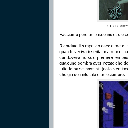
Ci sono diver
Facciamo però un passo indietro e c
Ricordate il simpatico cacciatore di d
quando veniva inserita una monetina
cui dovevamo solo premere tempestiv
qualcuno sembra aver notato che dop
tutte le salse possibili (dalla vers
che già definirlo tale è un ossimoro.