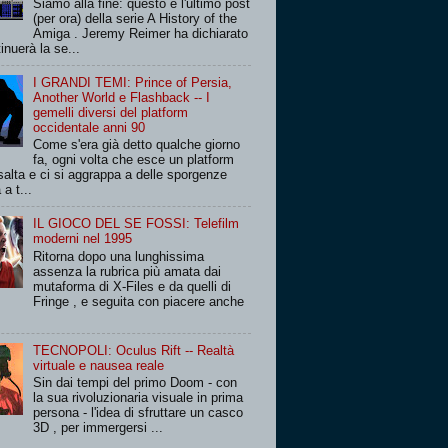
Siamo alla fine: questo è l'ultimo post
(per ora) della serie A History of the
Amiga . Jeremy Reimer ha dichiarato
inuerà la se...
I GRANDI TEMI: Prince of Persia,
Another World e Flashback -- I
gemelli diversi del platform
occidentale anni 90
Come s'era già detto qualche giorno
fa, ogni volta che esce un platform
salta e ci si aggrappa a delle sporgenze
 a t...
IL GIOCO DEL SE FOSSI: Telefilm
moderni nel 1995
Ritorna dopo una lunghissima
assenza la rubrica più amata dai
mutaforma di X-Files e da quelli di
Fringe , e seguita con piacere anche
TECNOPOLI: Oculus Rift -- Realtà
virtuale e nausea reale
Sin dai tempi del primo Doom - con
la sua rivoluzionaria visuale in prima
persona - l'idea di sfruttare un casco
3D , per immergersi ...