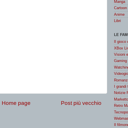
Manga
Cartoon
Anime
Libri
LE FAM
Il gioco
XBox Liv
Visioni 
Gaming
Watchin
Videogio
Romanzo
I grandi
Notizie 
Marketto
Home page
Post più vecchio
Retro M
Tecnopol
Webmast
Il filmon