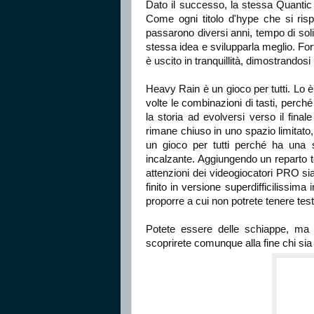
Dato il successo, la stessa Quanti
Come ogni titolo d'hype che si rispet
passarono diversi anni, tempo di soli
stessa idea e svilupparla meglio. For
è uscito in tranquillità, dimostrandos
Heavy Rain è un gioco per tutti. Lo 
volte le combinazioni di tasti, perc
la storia ad evolversi verso il final
rimane chiuso in uno spazio limitato,
un gioco per tutti perché ha una s
incalzante. Aggiungendo un reparto t
attenzioni dei videogiocatori PRO si
finito in versione superdifficilissi
proporre a cui non potrete tenere test
Potete essere delle schiappe, ma il
scoprirete comunque alla fine chi sia i