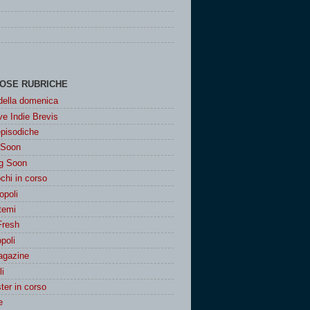
OSE RUBRICHE
 della domenica
e Indie Brevis
episodiche
 Soon
g Soon
chi in corso
poli
 temi
Fresh
poli
agazine
i
er in corso
e