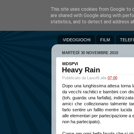
This site uses cookies from Google to de
are shared with Google along with perfo
statistics, and to detect and address a
VIDEOGIOCHI
FILM
TELEF
MARTEDÌ 30 NOVEMBRE 2010
MDSPVI
Heavy Rain
Pubblicato da
Lancil9
alle
07:00
Dopo una lunghissima attesa torna l
da vecchi rachitici e bambini con dist
(toh, guarda: una farfalla), indirizzat
amici che collezionano talmente ta
farlo sentire un fallito mentre lucida
alle elementari per partecipazione a e
non ha partecipato).
Come per ogni bella favola che si ris