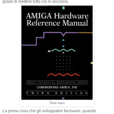
grado di mettere tutto ciò in sincrono.
Testi sacri
La prima cosa che gli sviluppatori facevano, quando