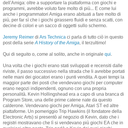
dell'Amiga: oltre a supportare la piattaforma con giochi e
programmi, avrebbe voluto fare molto di più... E come lui
anche i programmatori Amiga erano abituati a fare molto di
più, per far sì che i giochi girassero fluidi e senza scatti, con
decine di colori e un sacco di oggetti sullo schermo.
Jeremy Reimer
di
Ars Technica
ci parla di tutto ciò in questo
post della serie
A History of the Amiga
, il terzultimo!
Qui di seguito o, come al solito, anche in originale
qui
.
Una volta che i giochi erano stati sviluppati e recensiti dalle
riviste, il passo successivo nella strada che li avrebbe portati
nelle mani dei giocatori erano i punti vendita. A quei tempi la
maggior parte dei posti che vendevano giochi per computer
erano negozi indipendenti, ognuno con una propria
personalità. Kevin Hollingshead era a capo di una branca di
Program Store, una delle prime catene nate da questo
calderone. Vendevano giochi per Amiga, Atari ST ed altre
piattaforme. Un pomeriggio Trip Hawkins (il fondatore della
Electronic Arts) si presentò al negozio di Kevin, dato che i
registri mostravano che lì si vendevano più giochi EA che in