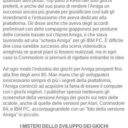
qualsiasi altro posto. Trip parlò a Kevin dei suoi giochi
preferiti, e anche del suo piano di rendere l'Amiga un
successo ancora più grande per giustificare così tutti gli
investimenti e l'entusiasmo che aveva dedicato alla
piattaforma. Gli disse anche che aveva degli accordi
preliminari con delle compagnie giapponesi per produrre
delle console basate sul chipset Amiga, e che stava
lavorando ad una "scheda Amiga" per gli IBM PC. È difficile
dire cosa sarebbe successo alla scena videoludica
amighista se questi piani si fossero realizzati, ma in ogni
caso la Commodore si premurò di rigettare entrambe le idee.
Ad ogni modo l'industria dei giochi per Amiga prosperò fino
alla fine degli anni 80. Man mano che gli sviluppatori
svisceravano sempre di più i segreti della piattaforma,
l'Amiga cominciò ad acquisire la fama di essere il computer
con i giochi migliori. I publisher spesso mettevano gli
screenshot della versione Amiga dei giochi sul retro delle
scatole, anche di quelle delle versioni per Atari, Commodore
64, e IBM PC, accompagnandole con un "foto della versione
Amiga" in piccolo.
I MISTERI DELLO SVILUPPO DEI GIOCHI