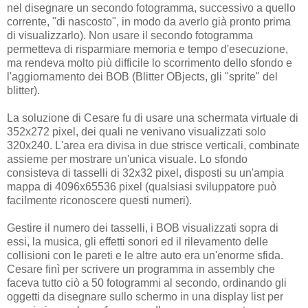
nel disegnare un secondo fotogramma, successivo a quello
corrente, "di nascosto", in modo da averlo già pronto prima
di visualizzarlo). Non usare il secondo fotogramma
permetteva di risparmiare memoria e tempo d'esecuzione,
ma rendeva molto più difficile lo scorrimento dello sfondo e
l'aggiornamento dei BOB (Blitter OBjects, gli "sprite" del
blitter).
La soluzione di Cesare fu di usare una schermata virtuale di
352x272 pixel, dei quali ne venivano visualizzati solo
320x240. L'area era divisa in due strisce verticali, combinate
assieme per mostrare un'unica visuale. Lo sfondo
consisteva di tasselli di 32x32 pixel, disposti su un'ampia
mappa di 4096x65536 pixel (qualsiasi sviluppatore può
facilmente riconoscere questi numeri).
Gestire il numero dei tasselli, i BOB visualizzati sopra di
essi, la musica, gli effetti sonori ed il rilevamento delle
collisioni con le pareti e le altre auto era un'enorme sfida.
Cesare finì per scrivere un programma in assembly che
faceva tutto ciò a 50 fotogrammi al secondo, ordinando gli
oggetti da disegnare sullo schermo in una display list per