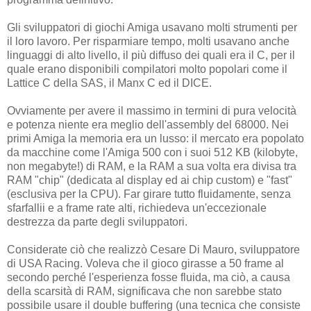
Gli sviluppatori di giochi Amiga usavano molti strumenti per
il loro lavoro. Per risparmiare tempo, molti usavano anche
linguaggi di alto livello, il più diffuso dei quali era il C, per il
quale erano disponibili compilatori molto popolari come il
Lattice C della SAS, il Manx C ed il DICE.
Ovviamente per avere il massimo in termini di pura velocità
e potenza niente era meglio dell'assembly del 68000. Nei
primi Amiga la memoria era un lusso: il mercato era popolato
da macchine come l'Amiga 500 con i suoi 512 KB (kilobyte,
non megabyte!) di RAM, e la RAM a sua volta era divisa tra
RAM "chip" (dedicata al display ed ai chip custom) e "fast"
(esclusiva per la CPU). Far girare tutto fluidamente, senza
sfarfallii e a frame rate alti, richiedeva un'eccezionale
destrezza da parte degli sviluppatori.
Considerate ciò che realizzò Cesare Di Mauro, sviluppatore
di USA Racing. Voleva che il gioco girasse a 50 frame al
secondo perché l'esperienza fosse fluida, ma ciò, a causa
della scarsità di RAM, significava che non sarebbe stato
possibile usare il double buffering (una tecnica che consiste