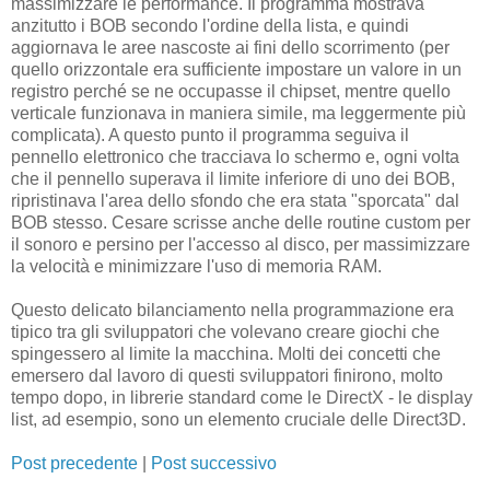
massimizzare le performance. Il programma mostrava
anzitutto i BOB secondo l'ordine della lista, e quindi
aggiornava le aree nascoste ai fini dello scorrimento (per
quello orizzontale era sufficiente impostare un valore in un
registro perché se ne occupasse il chipset, mentre quello
verticale funzionava in maniera simile, ma leggermente più
complicata). A questo punto il programma seguiva il
pennello elettronico che tracciava lo schermo e, ogni volta
che il pennello superava il limite inferiore di uno dei BOB,
ripristinava l'area dello sfondo che era stata "sporcata" dal
BOB stesso. Cesare scrisse anche delle routine custom per
il sonoro e persino per l'accesso al disco, per massimizzare
la velocità e minimizzare l'uso di memoria RAM.
Questo delicato bilanciamento nella programmazione era
tipico tra gli sviluppatori che volevano creare giochi che
spingessero al limite la macchina. Molti dei concetti che
emersero dal lavoro di questi sviluppatori finirono, molto
tempo dopo, in librerie standard come le DirectX - le display
list, ad esempio, sono un elemento cruciale delle Direct3D.
Post precedente
|
Post successivo