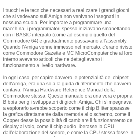
I trucchi e le tecniche necessari a realizzare i grandi giochi
che si vedevano sull'Amiga non venivano insegnati in
nessuna scuola. Per imparare a programmare una
macchina, i programmatori spesso iniziavano smanettando
con il BASIC integrato (come ad esempio quello del
Commodore 64) e gradualmente passavano all'assembly.
Quando l'Amiga venne immesso nel mercato, c'erano riviste
come Commodore Gazette e MC MicroComputer che al loro
interno avevano articoli che ne dettagliavano il
funzionamento a livello hardware.
In ogni caso, per capire davvero le potenzialità del chipset
dell'Amiga, era una sola la guida di riferimento che davvero
contava: l'Amiga Hardware Reference Manual della
Commodore stessa. Questo manuale era una vera e propria
Bibbia per gli sviluppatori di giochi Amiga. Chi s'impegnava
a esplorarlo avrebbe scoperto come il chip Blitter sparasse
la grafica direttamente dalla memoria allo schermo, come il
Copper desse la possibilità di cambiare il funzionamento del
display al volo, come il chip audio liberasse la CPU
dall'elaborazione del sonoro, e come la CPU stessa fosse in