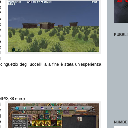
a
e
è
a
o
a
PUBBLI
i
e
o
l
l
 cinguettio degli uccelli, alla fine è stata un'esperienza
MP/2,88 euro)
i
r
)
e
NUMBE
l