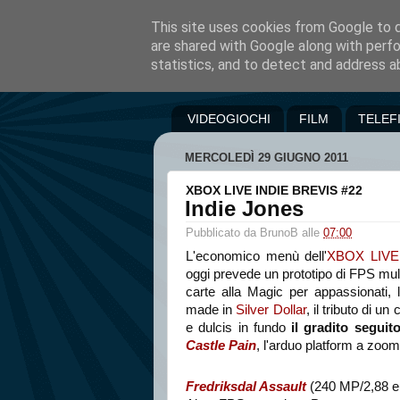
This site uses cookies from Google to de
are shared with Google along with perfo
statistics, and to detect and address a
VIDEOGIOCHI
FILM
TELEF
MERCOLEDÌ 29 GIUGNO 2011
XBOX LIVE INDIE BREVIS #22
Indie Jones
Pubblicato da
BrunoB
alle
07:00
L'economico menù dell'
XBOX LIVE
oggi prevede un prototipo di FPS mult
carte alla Magic per appassionati, l
made in
Silver Dollar
, il tributo di un
e dulcis in fundo
il gradito seguit
Castle Pain
, l'arduo platform a zoom
Fredriksdal Assault
(240 MP/2,88 e