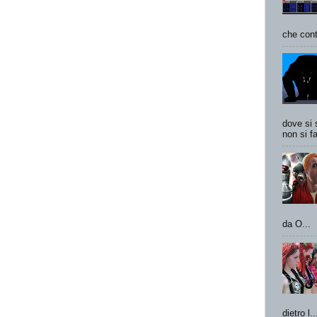
che cont
dove si 
non si fa
da O...
dietro l..