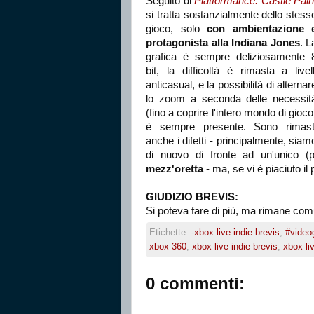
Seguito di
Platformance: Castle Pai
si tratta sostanzialmente dello stess
gioco, solo
con ambientazione 
protagonista alla Indiana Jones
. L
grafica è sempre deliziosamente 
bit, la difficoltà è rimasta a livell
anticasual, e la possibilità di alternar
lo zoom a seconda delle necessit
(fino a coprire l'intero mondo di gioco
è sempre presente. Sono rimast
anche i difetti - principalmente, siam
di nuovo di fronte ad un'unico (
mezz'oretta
- ma, se vi è piaciuto il
GIUDIZIO BREVIS:
Si poteva fare di più, ma rimane comu
Etichette:
-xbox live indie brevis
,
#video
xbox 360
,
xbox live indie brevis
,
xbox li
0 commenti: