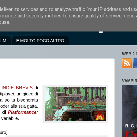
liver its services and to analyze traffic. Your IP address and u
rmance and security metrics to ensure quality of service, gene
buse.
ILM
E MOLTO POCO ALTRO
WEB 2.
VAMPI
 INDIE BREVIS
di
iplayer, un gioco di
a solita bischerata
 coder alla sua gatta,
o di
Platformance:
 variabile.
uro)