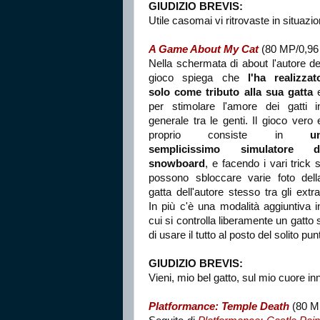
GIUDIZIO BREVIS:
Utile casomai vi ritrovaste in situazio
A Game About My Cat
(80 MP/0,96
Nella schermata di about l'autore de
gioco spiega che
l'ha realizzat
solo come tributo alla sua gatta
per stimolare l'amore dei gatti i
generale tra le genti. Il gioco vero 
proprio consiste in
u
semplicissimo simulatore d
snowboard
, e facendo i vari trick s
possono sbloccare varie foto dell
gatta dell'autore stesso tra gli extra
In più c'è una modalità aggiuntiva i
cui si controlla liberamente un gatto
di usare il tutto al posto del solito p
GIUDIZIO BREVIS:
Vieni, mio bel gatto, sul mio cuore in
Platformance: Temple Death
(80 M