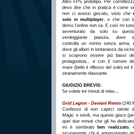
Altro FPS prototipo. Per correttezz
devo dire che in pratica è come s
non ci avessi giocato, visto che
solo in multiplayer
, e che con l
demo l'online non va. E così mi son
avventurato da solo su quest
verdeggiante pianura, dove s
controlla un mirino senza arma, 
dove gli alberi in lontananza da vicin
si scoprono essere più bassi de
protagonista... e con il rumore de
mare (bello il riflesso del sole) ed il
stranamente rilassante.
GIUDIZIO BREVIS:
Se volete tre minuti di relax...
Grid Legion - Deviant Remix
(240 
Confesso di non capirci niente d
Magic
e simili, ma questo gioco (pe
quei due minuti che gli ho dedicato
mi è sembrato
ben realizzato
, 
sicuramente chi è appassionato de