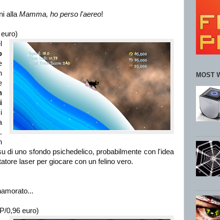
ni alla
Mamma, ho perso l'aereo
!
 euro)
l
o
e
n
MOST 
e
n
i
i
a
.
n
 su di uno sfondo psichedelico, probabilmente con l'idea
untatore laser per giocare con un felino vero.
namorato...
P/0,96 euro)