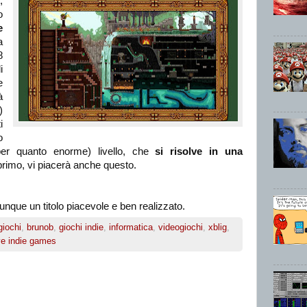
n
,
o
e
a
8
i
e
à
)
i
o
per quanto enorme) livello, che
si risolve in una
 primo, vi piacerà anche questo.
nque un titolo piacevole e ben realizzato.
giochi
,
brunob
,
giochi indie
,
informatica
,
videogiochi
,
xblig
,
ve indie games