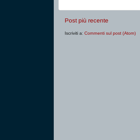
Post più recente
Iscriviti a:
Commenti sul post (Atom)