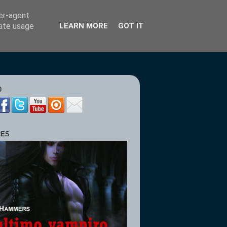
ser-agent
rate usage
LEARN MORE
GOT IT
0
RES