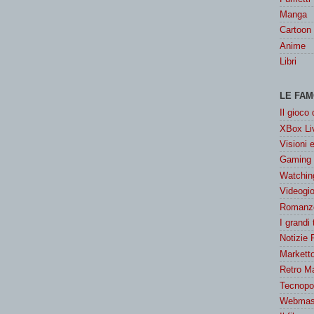
Manga
Cartoon
Anime
Libri
LE FAM
Il gioco
XBox Liv
Visioni 
Gaming
Watchin
Videogio
Romanzo
I grandi
Notizie 
Marketto
Retro M
Tecnopol
Webmast