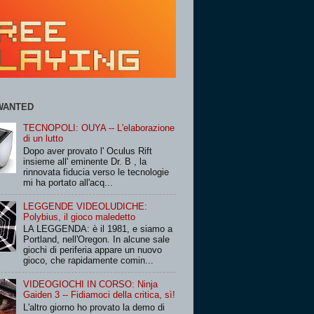
WANTED
TECNOPOLI: OUYA -- L'elaborazione
di un lutto
Dopo aver provato l' Oculus Rift
insieme all' eminente Dr. B , la
rinnovata fiducia verso le tecnologie
mi ha portato all'acq...
LEGGENDE VIDEOLUDICHE:
Polybius, il gioco maledetto
LA LEGGENDA: è il 1981, e siamo a
Portland, nell'Oregon. In alcune sale
giochi di periferia appare un nuovo
gioco, che rapidamente comin...
VIDEOGIOCHI IN CORSO: Ninja
Gaiden 3 -- Fidiamoci della critica, sì!
L'altro giorno ho provato la demo di