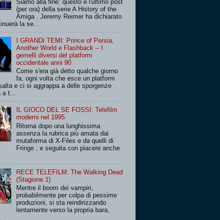
Siamo alla fine: questo è l'ultimo post
(per ora) della serie A History of the
Amiga . Jeremy Reimer ha dichiarato
inuerà la se...
I GRANDI TEMI: Prince of Persia,
Another World e Flashback -- I
gemelli diversi del platform
occidentale anni 90
Come s'era già detto qualche giorno
fa, ogni volta che esce un platform
salta e ci si aggrappa a delle sporgenze
 a t...
IL GIOCO DEL SE FOSSI: Telefilm
moderni nel 1995
Ritorna dopo una lunghissima
assenza la rubrica più amata dai
mutaforma di X-Files e da quelli di
Fringe , e seguita con piacere anche
RECE TELEFILM: The Walking Dead
(Stagione 1)
Mentre il boom dei vampiri,
probabilmente per colpa di pessime
produzioni, si sta reindirizzando
lentamente verso la propria bara,
.