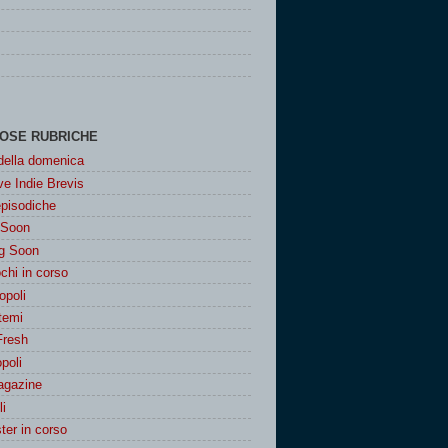
OSE RUBRICHE
 della domenica
e Indie Brevis
episodiche
 Soon
g Soon
chi in corso
poli
 temi
Fresh
poli
agazine
i
er in corso