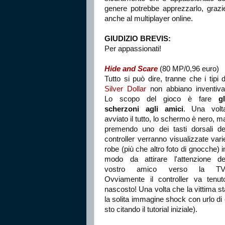
genere potrebbe apprezzarlo, grazi
anche al multiplayer online.
GIUDIZIO BREVIS:
Per appassionati!
Hide and Scare
(80 MP/0,96 euro)
Tutto si può dire, tranne che i tipi d
Silver Dollar
non abbiano inventiva
Lo scopo del gioco è fare
gl
scherzoni agli amici
. Una volt
avviato il tutto, lo schermo è nero, m
premendo uno dei tasti dorsali de
controller verranno visualizzate vari
robe (più che altro foto di gnocche) i
modo da attirare l'attenzione de
vostro amico verso la TV
Ovviamente il controller va tenut
nascosto! Una volta che la vittima sta
la solita immagine shock con urlo di
sto citando il tutorial iniziale).