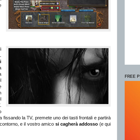
e
i
.
i
a
a
FREE P
l
e
n
l
.
o
 fissando la TV, premete uno dei tasti frontali e partirà
 contorno, e il vostro amico
si cagherà addosso
(e qui