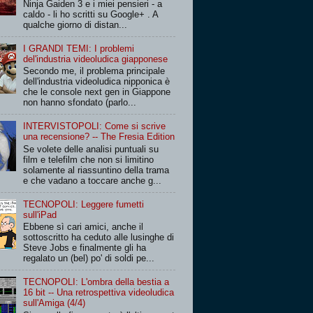
Ninja Gaiden 3 e i miei pensieri - a
caldo - li ho scritti su Google+ . A
qualche giorno di distan...
I GRANDI TEMI: I problemi
del'industria videoludica giapponese
Secondo me, il problema principale
dell'industria videoludica nipponica è
che le console next gen in Giappone
non hanno sfondato (parlo...
INTERVISTOPOLI: Come si scrive
una recensione? -- The Fresia Edition
Se volete delle analisi puntuali su
film e telefilm che non si limitino
solamente al riassuntino della trama
e che vadano a toccare anche g...
TECNOPOLI: Leggere fumetti
sull'iPad
Ebbene sì cari amici, anche il
sottoscritto ha ceduto alle lusinghe di
Steve Jobs e finalmente gli ha
regalato un (bel) po' di soldi pe...
TECNOPOLI: L'ombra della bestia a
16 bit -- Una retrospettiva videoludica
sull'Amiga (4/4)