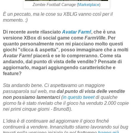
Zombie Football Carnage
(
Marketplace
)
È un peccato, ma le cose su XBLIG vanno così per il
momento. :)
Di recente avete rilasciato
Avatar Farm!
, che è una
versione XBox di social game come
FarmVille
. Per
quanto personalmente non mi piacciano molto questi
giochi "clicca & aspetta", posso immaginare che a molti
Avatar Farm!
piacerà e se lo compreranno. Come sta
andando, dal punto di vista delle vendite? Pensate di
aggiornarlo, magari aggiungendo caratteristiche e
feature?
Sta andando bene. Ci aspettavamo un maggiore
passaparola sul web, ma
dal punto di vista delle vendite
non possiamo lamentarci
(
in questo tweet
di qualche
giorno fa è stato rivelato che il gioco ha venduto 2.000 copie
nei primi cinque giorni - BrunoB).
L'idea è di continuare ad aggiornare il gioco finché
continuerà a vendere. Innanzitutto stiamo lavorando sui bug
trovati nella versione iniziale (e nel frattempo
hanno già