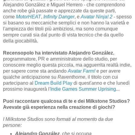
Alejandro González e Miguel Herrero - che comprendono
anche robe già passate e apprezzate da queste parti,
come
MotorHEAT
,
Infinity Danger
, e
Avatar Ninja! 2
- spesso
si basano su meccaniche semplici e non hanno la varietà e
l'ampiezza dei titoli più ambiziosi, ma sono comunque
sempre curati sia dal punto di vista tecnico che da quello
della giocabilità.
Recensopolo ha intervistato Alejandro González
,
programmatore, PR e amministratore dello studio, per
conoscere meglio questa piccola, ma agguerrita realtà indie,
per sapere come sta andando
Avatar Farm!
e per avere
qualche anticipazione su
Raventhorne
, il titolo con cui
partecipano al
Dream Build Play
di quest'anno e che lunedì
prossimo inaugurerà l'
Indie Games Summer Uprising
...
Puoi raccontare qualcosa di te e dei Milkstone Studios?
Avevate già esperienza nella creazione di giochi?
I Milkstone Studios sono formati al momento da due
persone:
Alejandro González
, che si occupa