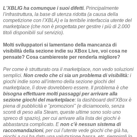
L'XBLIG ha comunque i suoi difetti.
Principalmente
l'infrastruttura, la base di utenza ridotta (a causa della
competizione con l'XBLA) e la terribile interfaccia utente del
marketplace (che non è progettata per gestire i più di 2.000
titoli disponibili sul servizio).
Molti sviluppatori si lamentano della mancanza di
visibilità della sezione indie su XBox Live, voi cosa ne
pensate? Cosa cambiereste per renderla migliore?
Per come è strutturato ora il marketplace, non vedo soluzioni
semplici.
Non credo che ci sia un problema di visibilità:
i
giochi indie sono all'interno della sezione giochi del
marketplace, lì dove dovrebbero essere. Il problema è che
bisogna effettuare molti passaggi per arrivare alla
sezione giochi del marketplace
: la dashboard dell'XBox è
piena di pubblicità e "promozioni" (e diciamocelo, senza
sconti di peso alla Steam, queste ultime sono solo uno
spreco di spazio), per cui arrivare alla lista dei giochi è
abbastanza complicato. E
non c'è nessun sistema di
raccomandazioni
, per cui l'utente vede giochi che già ha,
giochi a cui ha dato una valutazione bassa, etc. riempirgli lo