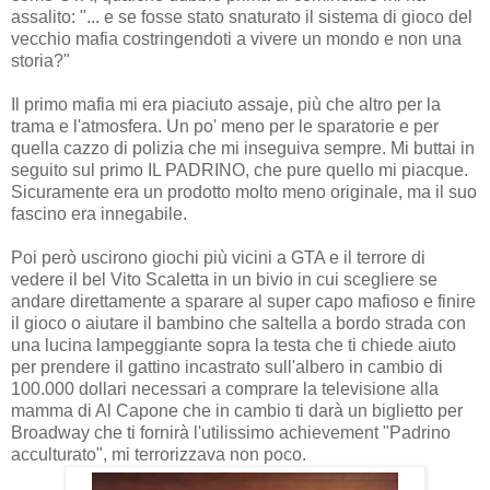
assalito: "... e se fosse stato snaturato il sistema di gioco del
vecchio mafia costringendoti a vivere un mondo e non una
storia?"
Il primo mafia mi era piaciuto assaje, più che altro per la
trama e l'atmosfera. Un po' meno per le sparatorie e per
quella cazzo di polizia che mi inseguiva sempre. Mi buttai in
seguito sul primo IL PADRINO, che pure quello mi piacque.
Sicuramente era un prodotto molto meno originale, ma il suo
fascino era innegabile.
Poi però uscirono giochi più vicini a GTA e il terrore di
vedere il bel Vito Scaletta in un bivio in cui scegliere se
andare direttamente a sparare al super capo mafioso e finire
il gioco o aiutare il bambino che saltella a bordo strada con
una lucina lampeggiante sopra la testa che ti chiede aiuto
per prendere il gattino incastrato sull'albero in cambio di
100.000 dollari necessari a comprare la televisione alla
mamma di Al Capone che in cambio ti darà un biglietto per
Broadway che ti fornirà l'utilissimo achievement "Padrino
acculturato", mi terrorizzava non poco.