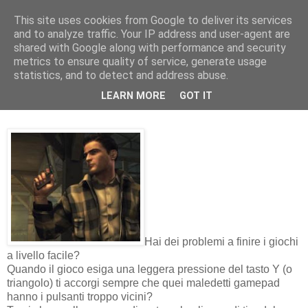
This site uses cookies from Google to deliver its services
and to analyze traffic. Your IP address and user-agent are
shared with Google along with performance and security
metrics to ensure quality of service, generate usage
statistics, and to detect and address abuse.
domenica 24 ottobre 2010
LEARN MORE
GOT IT
MDSPVI: Mafia 2
Hai dei problemi a finire i giochi
a livello facile?
Quando il gioco esiga una leggera pressione del tasto Y (o
triangolo) ti accorgi sempre che quei maledetti gamepad
hanno i pulsanti troppo vicini?