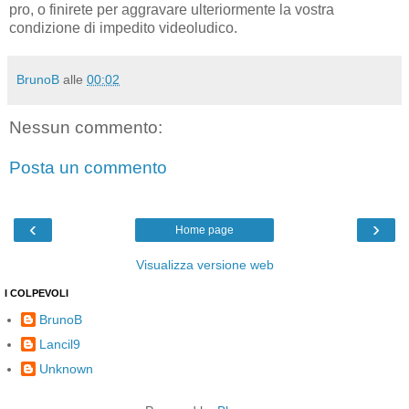
pro, o finirete per aggravare ulteriormente la vostra
condizione di impedito videoludico.
BrunoB
alle
00:02
Nessun commento:
Posta un commento
‹
›
Home page
Visualizza versione web
I COLPEVOLI
BrunoB
Lancil9
Unknown