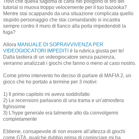
Trovi che quella sagoma di carta nel poligono di tiro del
tutorial si muova troppo velocemente per il tuo bazooka?
Mentre stai scappando da una situazione complicata quello
stupido personaggio che stai comandando si incastra
sempre contro il muro di fianco alla porta impedendoti la
fuga?
Allora
MANUALE DI SOPRAVVIVENZA PER
VIDEOGIOCATORI IMPEDITI
è la rubrica giusta per te!
Dalla tastiera di un videogiocatore senza pazienza,
verranno analizzati i giochi che fanno o meno al caso nostro.
Come primo intervento ho deciso di parlare di MAFIA 2, un
gioco che ho portato a termine per 3 motivi:
1) Il primo capitolo mi aveva soddisfatto
2) Le recensioni parlavano di una trama e un'atmosfera
fighissime
3) L'hype generale era talmente alto da coinvolgermi
completamente
Ebbene, consapevole di non essere all'altezza di giochi
come GTA, qualche dubbio prima di cominciare mi ha