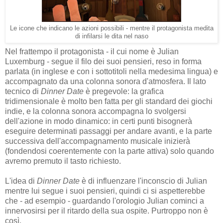
Le icone che indicano le azioni possibili - mentre il protagonista medita
di infilarsi le dita nel naso
Nel frattempo il protagonista - il cui nome è Julian
Luxemburg - segue il filo dei suoi pensieri, reso in forma
parlata (in inglese e con i sottotitoli nella medesima lingua) e
accompagnato da una colonna sonora d'atmosfera. Il lato
tecnico di
Dinner Date
è pregevole: la grafica
tridimensionale è molto ben fatta per gli standard dei giochi
indie, e la colonna sonora accompagna lo svolgersi
dell'azione in modo dinamico: in certi punti bisognerà
eseguire determinati passaggi per andare avanti, e la parte
successiva dell'accompagnamento musicale inizierà
(fondendosi coerentemente con la parte attiva) solo quando
avremo premuto il tasto richiesto.
L'idea di
Dinner Date
è di influenzare l'inconscio di Julian
mentre lui segue i suoi pensieri, quindi ci si aspetterebbe
che - ad esempio - guardando l'orologio Julian cominci a
innervosirsi per il ritardo della sua ospite. Purtroppo non è
così.