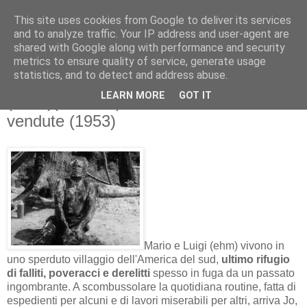
This site uses cookies from Google to deliver its services
and to analyze traffic. Your IP address and user-agent are
shared with Google along with performance and security
metrics to ensure quality of service, generate usage
statistics, and to detect and address abuse.
venerdì 17 giugno 2011
LEARN MORE
GOT IT
(MINI)(RETRO)RECE FILM: Vite
vendute (1953)
Mario e Luigi (ehm) vivono in
uno sperduto villaggio dell'America del sud,
ultimo rifugio
di falliti, poveracci e derelitti
spesso in fuga da un passato
ingombrante. A scombussolare la quotidiana routine, fatta di
espedienti per alcuni e di lavori miserabili per altri, arriva Jo,