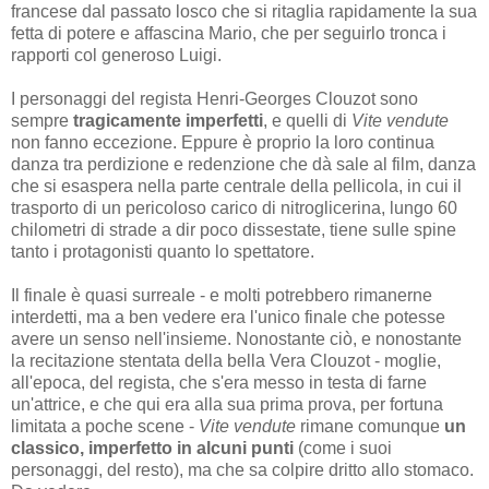
francese dal passato losco che si ritaglia rapidamente la sua
fetta di potere e affascina Mario, che per seguirlo tronca i
rapporti col generoso Luigi.
I personaggi del regista Henri-Georges Clouzot sono
sempre
tragicamente imperfetti
, e quelli di
Vite vendute
non fanno eccezione. Eppure è proprio la loro continua
danza tra perdizione e redenzione che dà sale al film, danza
che si esaspera nella parte centrale della pellicola, in cui il
trasporto di un pericoloso carico di nitroglicerina, lungo 60
chilometri di strade a dir poco dissestate, tiene sulle spine
tanto i protagonisti quanto lo spettatore.
Il finale è quasi surreale - e molti potrebbero rimanerne
interdetti, ma a ben vedere era l'unico finale che potesse
avere un senso nell'insieme. Nonostante ciò, e nonostante
la recitazione stentata della bella Vera Clouzot - moglie,
all'epoca, del regista, che s'era messo in testa di farne
un'attrice, e che qui era alla sua prima prova, per fortuna
limitata a poche scene -
Vite vendute
rimane comunque
un
classico, imperfetto in alcuni punti
(come i suoi
personaggi, del resto), ma che sa colpire dritto allo stomaco.