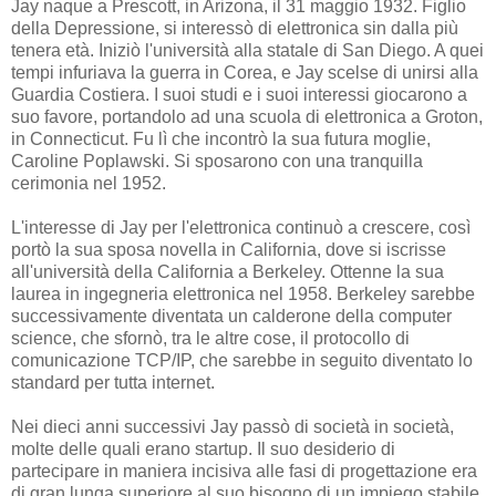
Jay naque a Prescott, in Arizona, il 31 maggio 1932. Figlio
della Depressione, si interessò di elettronica sin dalla più
tenera età. Iniziò l'università alla statale di San Diego. A quei
tempi infuriava la guerra in Corea, e Jay scelse di unirsi alla
Guardia Costiera. I suoi studi e i suoi interessi giocarono a
suo favore, portandolo ad una scuola di elettronica a Groton,
in Connecticut. Fu lì che incontrò la sua futura moglie,
Caroline Poplawski. Si sposarono con una tranquilla
cerimonia nel 1952.
L'interesse di Jay per l'elettronica continuò a crescere, così
portò la sua sposa novella in California, dove si iscrisse
all'università della California a Berkeley. Ottenne la sua
laurea in ingegneria elettronica nel 1958. Berkeley sarebbe
successivamente diventata un calderone della computer
science, che sfornò, tra le altre cose, il protocollo di
comunicazione TCP/IP, che sarebbe in seguito diventato lo
standard per tutta internet.
Nei dieci anni successivi Jay passò di società in società,
molte delle quali erano startup. Il suo desiderio di
partecipare in maniera incisiva alle fasi di progettazione era
di gran lunga superiore al suo bisogno di un impiego stabile.