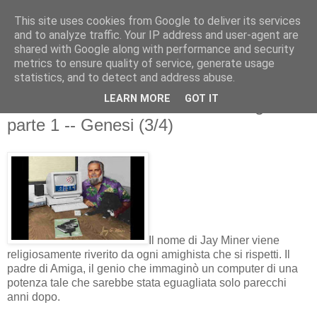
This site uses cookies from Google to deliver its services
and to analyze traffic. Your IP address and user-agent are
shared with Google along with performance and security
metrics to ensure quality of service, generate usage
statistics, and to detect and address abuse.
venerdì 10 dicembre 2010
LEARN MORE
GOT IT
TECNOPOLI: Una storia dell'Amiga,
parte 1 -- Genesi (3/4)
Il nome di Jay Miner viene
religiosamente riverito da ogni amighista che si rispetti. Il
padre di Amiga, il genio che immaginò un computer di una
potenza tale che sarebbe stata eguagliata solo parecchi
anni dopo.