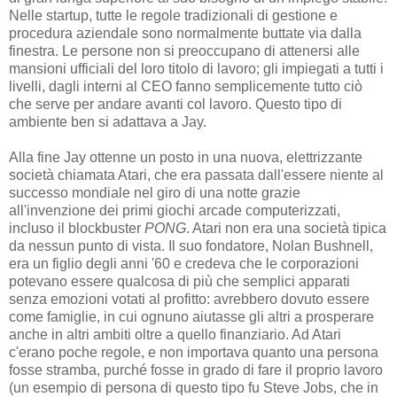
Nelle startup, tutte le regole tradizionali di gestione e
procedura aziendale sono normalmente buttate via dalla
finestra. Le persone non si preoccupano di attenersi alle
mansioni ufficiali del loro titolo di lavoro; gli impiegati a tutti i
livelli, dagli interni al CEO fanno semplicemente tutto ciò
che serve per andare avanti col lavoro. Questo tipo di
ambiente ben si adattava a Jay.
Alla fine Jay ottenne un posto in una nuova, elettrizzante
società chiamata Atari, che era passata dall'essere niente al
successo mondiale nel giro di una notte grazie
all'invenzione dei primi giochi arcade computerizzati,
incluso il blockbuster
PONG
. Atari non era una società tipica
da nessun punto di vista. Il suo fondatore, Nolan Bushnell,
era un figlio degli anni '60 e credeva che le corporazioni
potevano essere qualcosa di più che semplici apparati
senza emozioni votati al profitto: avrebbero dovuto essere
come famiglie, in cui ognuno aiutasse gli altri a prosperare
anche in altri ambiti oltre a quello finanziario. Ad Atari
c'erano poche regole, e non importava quanto una persona
fosse stramba, purché fosse in grado di fare il proprio lavoro
(un esempio di persona di questo tipo fu Steve Jobs, che in